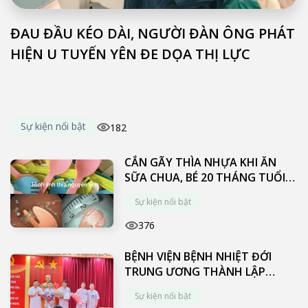
ĐAU ĐẦU KÉO DÀI, NGƯỜI ĐÀN ÔNG PHÁT
HIỆN U TUYẾN YÊN ĐE DỌA THỊ LỰC
Sự kiện nổi bật
182
CẮN GÃY THÌA NHỰA KHI ĂN
SỮA CHUA, BÉ 20 THÁNG TUỔI
PHẢI NỘI SOI CẤP CỨU
Sự kiện nổi bật
376
BỆNH VIỆN BỆNH NHIỆT ĐỚI
TRUNG ƯƠNG THÀNH LẬP
KHOA PHẪU THUẬT THẦN KINH
Sự kiện nổi bật
CỘT SỐNG VÀ ĐIỀU TRỊ ĐAU