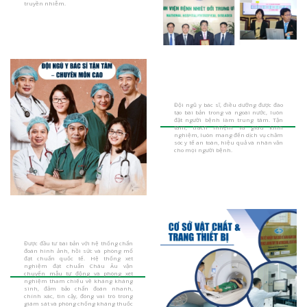
truyền nhiễm.
Đội ngũ y bác sĩ, điều dưỡng được đào
tạo bài bản trong và ngoài nước, luôn
đặt người bệnh làm trung tâm. Tận
tâm, trách nhiệm và giàu kinh
nghiệm, luôn mang đến dịch vụ chăm
sóc y tế an toàn, hiệu quả và nhân văn
cho mọi người bệnh.
Được đầu tư bài bản với hệ thống chẩn
đoán hình ảnh, hồi sức và phòng mổ
đạt chuẩn quốc tế. Hệ thống xét
nghiệm đạt chuẩn Châu Âu vận
chuyển mẫu tự động và phòng xét
nghiệm tham chiếu về kháng kháng
sinh, đảm bảo chẩn đoán nhanh,
chính xác, tin cậy, đóng vai trò trong
giám sát và phòng chống kháng thuốc