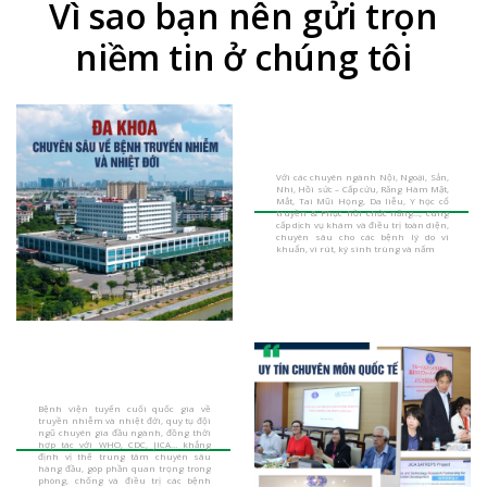
Vì sao bạn nên gửi trọn
niềm tin ở chúng tôi
Với các chuyên ngành Nội, Ngoại, Sản,
Nhi, Hồi sức – Cấp cứu, Răng Hàm Mặt,
Mắt, Tai Mũi Họng, Da liễu, Y học cổ
truyền & Phục hồi chức năng…, cung
cấp dịch vụ khám và điều trị toàn diện,
chuyên sâu cho các bệnh lý do vi
khuẩn, vi rút, ký sinh trùng và nấm
Bệnh viện tuyến cuối quốc gia về
truyền nhiễm và nhiệt đới, quy tụ đội
ngũ chuyên gia đầu ngành, đồng thời
hợp tác với WHO, CDC, JICA… khẳng
định vị thế trung tâm chuyên sâu
hàng đầu, góp phần quan trọng trong
phòng, chống và điều trị các bệnh