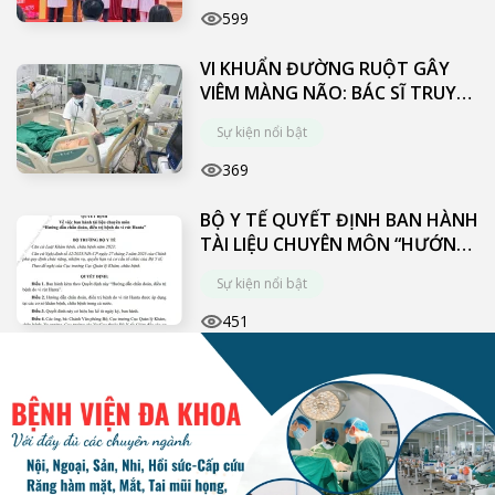
599
VI KHUẨN ĐƯỜNG RUỘT GÂY
VIÊM MÀNG NÃO: BÁC SĨ TRUY
TÌM “MẮT XÍCH” PHÍA SAU CA
Sự kiện nổi bật
BỆNH NGUY KỊCH
369
BỘ Y TẾ QUYẾT ĐỊNH BAN HÀNH
TÀI LIỆU CHUYÊN MÔN “HƯỚNG
DẪN CHẨN ĐOÁN, ĐIỀU TRỊ
Sự kiện nổi bật
BỆNH DO VI RÚT HANTA”
451