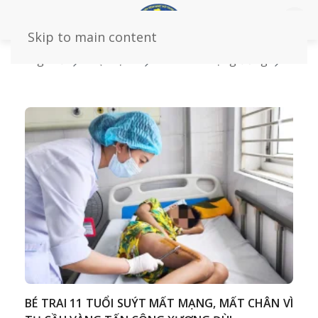
Skip to main content
Trang chủ
Loại bệnh
Dành cho cộng đồng
Ngoại chấn thương
BÉ TRAI 11 TUỔI SUÝT MẤT MẠNG, MẤT CHÂN VÌ