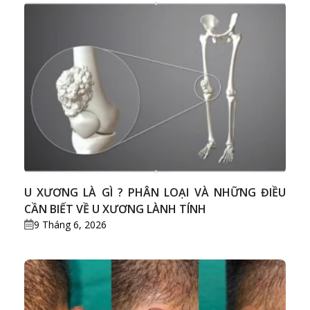
U XƯƠNG LÀ GÌ ? PHÂN LOẠI VÀ NHỮNG ĐIỀU
CẦN BIẾT VỀ U XƯƠNG LÀNH TÍNH
9 Tháng 6, 2026