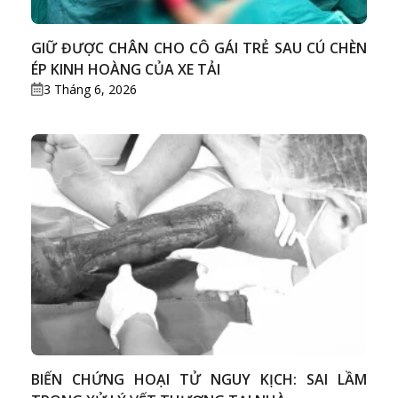
GIỮ ĐƯỢC CHÂN CHO CÔ GÁI TRẺ SAU CÚ CHÈN
ÉP KINH HOÀNG CỦA XE TẢI
3 Tháng 6, 2026
BIẾN CHỨNG HOẠI TỬ NGUY KỊCH: SAI LẦM