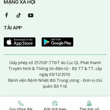
MẠNG XÃ HỘI
TẢI APP
Giấy phép số 257/GP-TTĐT do Cục QL Phát thanh
Truyền hình & Thông tin điện tử - Bộ TT & TT, cấp
ngày 03/12/2010.
Bệnh viện Bệnh Nhiệt đới Trung ương - Đơn vị chủ
quản: Bộ Y tế.
Gọi tổng đài
Đặt lịch hẹn
Tìm bác sỹ