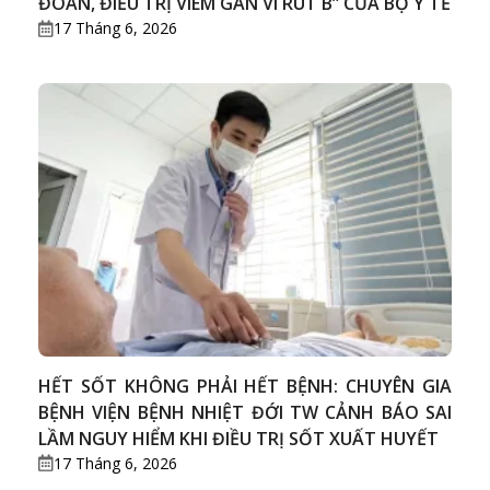
ĐOÁN, ĐIỀU TRỊ VIÊM GAN VI RÚT B” CỦA BỘ Y TẾ
17 Tháng 6, 2026
HẾT SỐT KHÔNG PHẢI HẾT BỆNH: CHUYÊN GIA
BỆNH VIỆN BỆNH NHIỆT ĐỚI TW CẢNH BÁO SAI
LẦM NGUY HIỂM KHI ĐIỀU TRỊ SỐT XUẤT HUYẾT
17 Tháng 6, 2026