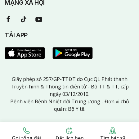
MẠNG XÃ HỘI
TẢI APP
Giấy phép số 257/GP-TTĐT do Cục QL Phát thanh
Truyền hình & Thông tin điện tử - Bộ TT & TT, cấp
ngày 03/12/2010.
Bệnh viện Bệnh Nhiệt đới Trung ương - Đơn vị chủ
quản: Bộ Y tế.
Gọi tổng đài
Đặt lịch hẹn
Tìm bác sỹ