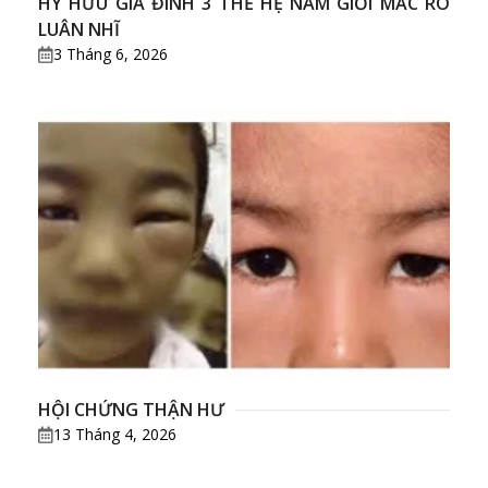
HY HỮU GIA ĐÌNH 3 THẾ HỆ NAM GIỚI MẮC RÒ
LUÂN NHĨ
3 Tháng 6, 2026
HỘI CHỨNG THẬN HƯ
13 Tháng 4, 2026