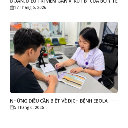
ĐOÁN, ĐIỀU TRỊ VIÊM GAN VI RÚT B” CỦA BỘ Y TẾ
17 Tháng 6, 2026
NHỮNG ĐIỀU CẦN BIẾT VỀ DỊCH BỆNH EBOLA
5 Tháng 6, 2026