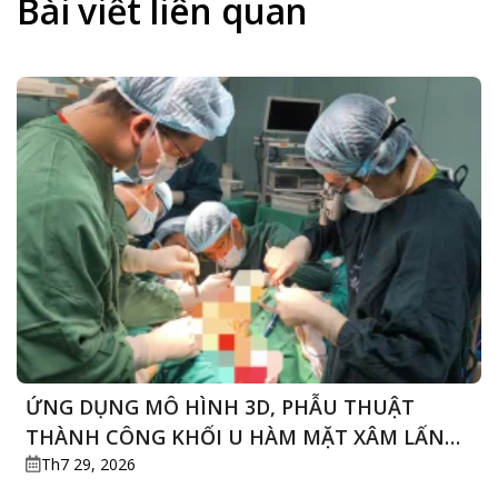
Bài viết liên quan
THỊ
THÁNG
LỰC
TUỔI
PHẢI
NỘI
SOI
CẤP
CỨU
ỨNG DỤNG MÔ HÌNH 3D, PHẪU THUẬT
THÀNH CÔNG KHỐI U HÀM MẶT XÂM LẤN
PHỨC TẠP Ở CỤ ÔNG 76 TUỔI
Th7 29, 2026