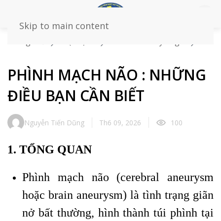
Skip to main content
Trang chủ
Loại bệnh
Dành cho chuyên gia
Chẩn đoán hình ảnh
PHÌNH MẠCH NÃO : NHỮNG
ĐIỀU BẠN CẦN BIẾT
PHÌNH MẠCH NÃO : NHỮNG
ĐIỀU BẠN CẦN BIẾT
Nguyễn Tiến Dũng
Th6 09, 2026
100
1. TỔNG QUAN
Phình mạch não (cerebral aneurysm
hoặc brain aneurysm) là tình trạng giãn
nở bất thường, hình thành túi phình tại