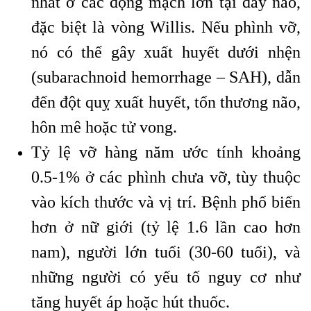
nhất ở các động mạch lớn tại đáy não,
đặc biệt là vòng Willis. Nếu phình vỡ,
nó có thể gây xuất huyết dưới nhện
(subarachnoid hemorrhage – SAH), dẫn
đến đột quỵ xuất huyết, tổn thương não,
hôn mê hoặc tử vong.
Tỷ lệ vỡ hàng năm ước tính khoảng
0.5-1% ở các phình chưa vỡ, tùy thuộc
vào kích thước và vị trí. Bệnh phổ biến
hơn ở nữ giới (tỷ lệ 1.6 lần cao hơn
nam), người lớn tuổi (30-60 tuổi), và
những người có yếu tố nguy cơ như
tăng huyết áp hoặc hút thuốc.