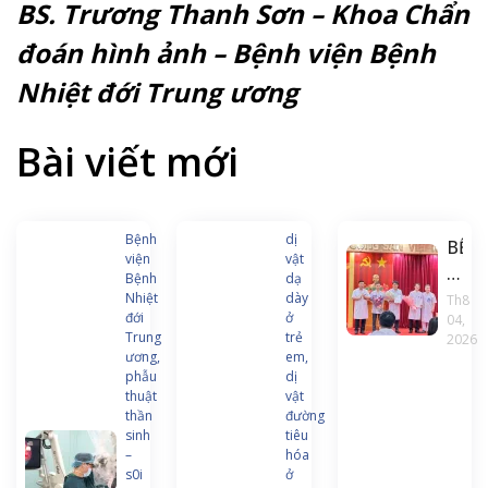
BS. Trương Thanh Sơn – Khoa Chẩn
đoán hình ảnh – Bệnh viện Bệnh
Nhiệt đới Trung ương
Bài viết mới
Bệnh
dị
BỆN
viện
vật
VIỆN
Bệnh
dạ
BỆN
Nhiệt
dày
Th8
đới
ở
04,
NHI
Trung
trẻ
2026
ĐỚI
ương,
em,
TRU
phẫu
dị
thuật
vật
ƯƠN
thần
đường
THÀ
sinh
tiêu
LẬP
–
hóa
s0i
ở
KHO