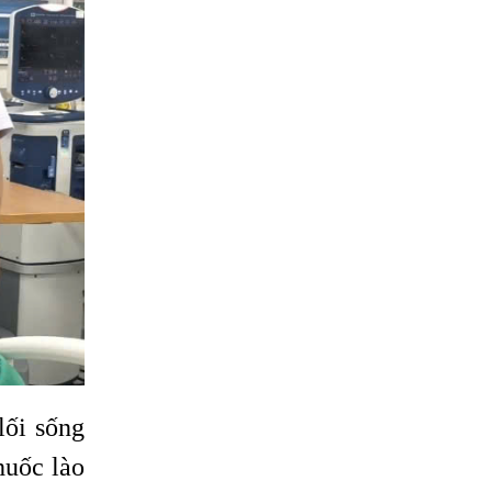
lối sống
huốc lào