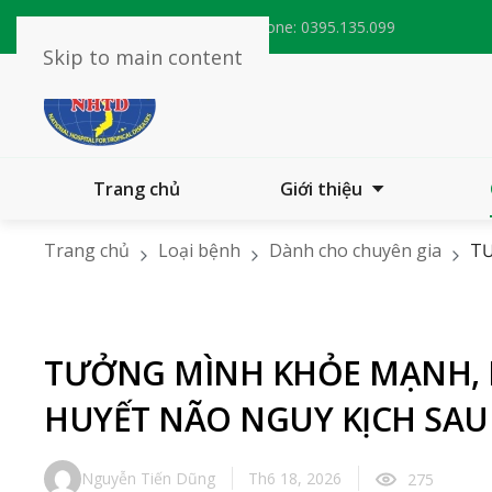
Email:
bvnhietdoitw@nhtd.vn
Phone:
0395.135.099
Skip to main content
Trang chủ
Giới thiệu
Trang chủ
Loại bệnh
Dành cho chuyên gia
TƯ
TƯỞNG MÌNH KHỎE MẠNH, 
HUYẾT NÃO NGUY KỊCH SA
Nguyễn Tiến Dũng
Th6 18, 2026
275