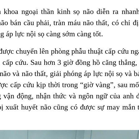
 khoa ngoại thần kinh sọ não diễn ra nhan
o bán cầu phải, tràn máu não thất, có chỉ đ
g áp lực nội sọ càng sớm càng tốt.
được chuyển lên phòng phẫu thuật cấp cứu ng
i cấp cứu. Sau hơn 3 giờ đồng hồ căng thẳng,
 não và não thất, giải phóng áp lực nội sọ và b
ợc cấp cứu kịp thời trong “giờ vàng”, sau mổ
ng vận động, nhận thức và ngôn ngữ của anh 
 bị xuất huyết não cũng có được sự may mắn 