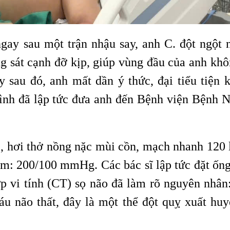
gay sau một trận nhậu say, anh C. đột ngột 
g sát cạnh đỡ kịp, giúp vùng đầu của anh khô
y sau đó, anh mất dần ý thức, đại tiểu tiện 
đình đã lập tức đưa anh đến Bệnh viện Bệnh N
ê, hơi thở nồng nặc mùi cồn, mạch nhanh 120 
ểm: 200/100 mmHg. Các bác sĩ lập tức đặt ống
ớp vi tính (CT) sọ não đã làm rõ nguyên nhân
u não thất, đây là một thể đột quỵ xuất huy