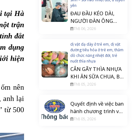
yên
i tại Hà
ĐAU ĐẦU KÉO DÀI,
NGƯỜI ĐÀN ÔNG
một trận
PHÁT HIỆN U TUYẾN
Th8 06, 2026
tỉnh đắt
YÊN ĐE DỌA THỊ LỰC
dị vật dạ dày ở trẻ em, dị vật
ạm dụng
đường tiêu hóa ở trẻ em, thăm
dò chức năng nhiệt đới, trẻ
iới hiện
nuốt thìa nhựa
CẮN GÃY THÌA NHỰA
KHI ĂN SỮA CHUA, BÉ
20 THÁNG TUỔI PHẢI
Th8 05, 2026
u ốm nên
NỘI SOI CẤP CỨU
 anh lại
Quyết định về việc ban
” từ 500
hành chương trình và
tài liệu đào tạo liên tục
Th8 05, 2026
Điều dưỡng gây mê
hồi sức