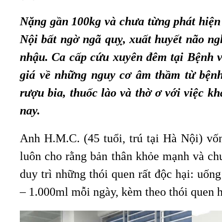
Nặng gần 100kg và chưa từng phát hiện 
Nội bất ngờ ngã quỵ, xuất huyết não ng
nhậu. Ca cấp cứu xuyên đêm tại Bệnh vi
giá về những nguy cơ âm thầm từ bệnh
rượu bia, thuốc lào và thờ ơ với việc 
nay.
Anh H.M.C. (45 tuổi, trú tại Hà Nội) vố
luôn cho rằng bản thân khỏe mạnh và chư
duy trì những thói quen rất độc hại: uốn
– 1.000ml mỗi ngày, kèm theo thói quen h