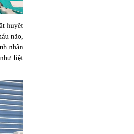
ất huyết
máu não,
ệnh nhân
như liệt