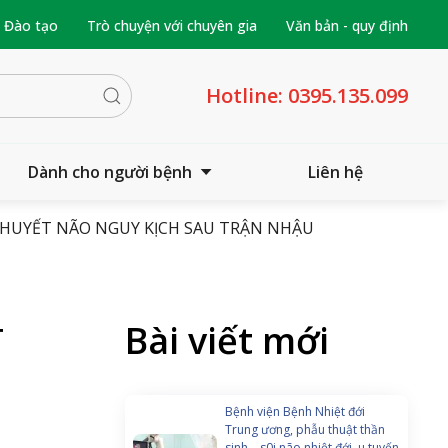
- Đào tạo
Trò chuyện với chuyên gia
Văn bản - quy định
Hotline:
0395.135.099
Dành cho người bệnh
Liên hệ
HUYẾT NÃO NGUY KỊCH SAU TRẬN NHẬU
Bài viết mới
T
Bệnh viện Bệnh Nhiệt đới
Trung ương, phẫu thuật thần
sinh – s0i não nhiệt đới, u tuyến