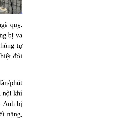
ngã quỵ.
ng bị va
không tự
hiệt đới
lần/phút
 nội khí
: Anh bị
ết nặng,