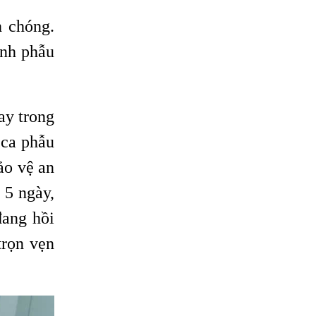
h chóng.
ịnh phẫu
ay trong
 ca phẫu
ảo vệ an
 5 ngày,
đang hồi
trọn vẹn