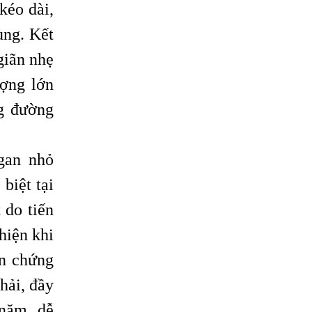
kéo dài,
ùng. Kết
giãn nhẹ
ượng lớn
ng đường
gan nhỏ
ặc biệt tại
 do tiến
hiện khi
ến chứng
hải, đầy
 năm, dễ