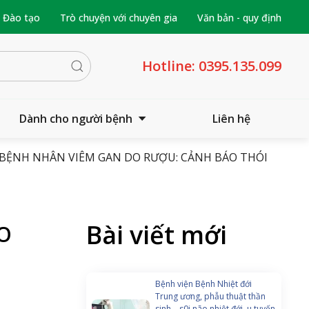
- Đào tạo
Trò chuyện với chuyên gia
Văn bản - quy định
Hotline:
0395.135.099
Dành cho người bệnh
Liên hệ
 BỆNH NHÂN VIÊM GAN DO RƯỢU: CẢNH BÁO THÓI
Bài viết mới
O
Bệnh viện Bệnh Nhiệt đới
Trung ương, phẫu thuật thần
sinh – s0i não nhiệt đới, u tuyến