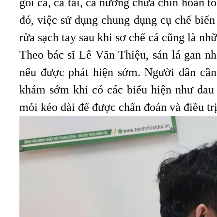
gỏi cá, cá tái, cá nướng chưa chín hoàn 
đó, việc sử dụng chung dụng cụ chế biến
rửa sạch tay sau khi sơ chế cá cũng là n
Theo bác sĩ Lê Văn Thiệu, sán lá gan nhỏ
nếu được phát hiện sớm. Người dân cần 
khám sớm khi có các biểu hiện như đau 
mỏi kéo dài để được chẩn đoán và điều tr