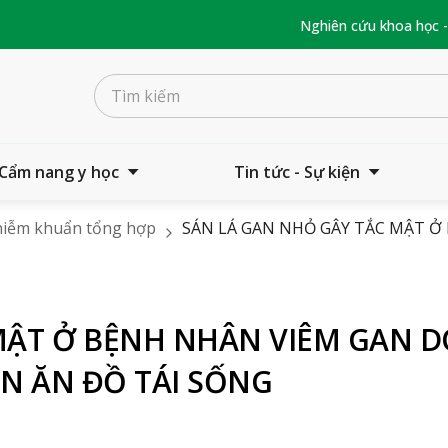
Nghiên cứu khoa học 
Cẩm nang y học
Tin tức - Sự kiện
iễm khuẩn tổng hợp
SÁN LÁ GAN NHỎ GÂY TẮC MẬT Ở
MẬT Ở BỆNH NHÂN VIÊM GAN D
N ĂN ĐỒ TÁI SỐNG