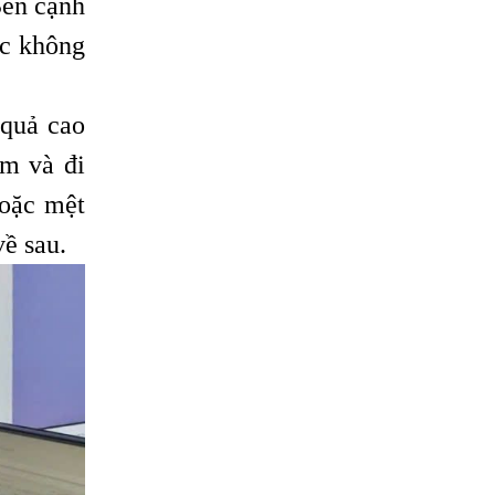
Bên cạnh
ặc không
 quả cao
bm và đi
hoặc mệt
về sau.