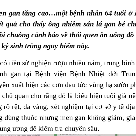
men gan tăng cao…một bệnh nhân 64 tuổi ở 
t quả cho thấy ông nhiễm sán lá gan bé ch
ồi chuông cảnh báo về thói quen ăn uống đồ 
 ký sinh trùng nguy hiểm này.
có tiền sử nghiện rượu nhiều năm, trung bình
ệnh gan tại Bệnh viện Bệnh Nhiệt đới Trun
ên xuất hiện các cơn đau tức vùng hạ sườn p
 chủ quan cho rằng đó là biểu hiện tuổi già n
 rõ rệt, da vàng, xét nghiệm tại cơ sở y tế đị
ng dùng thuốc nhưng men gan không giảm, gia
ung ương để kiểm tra chuyên sâu.