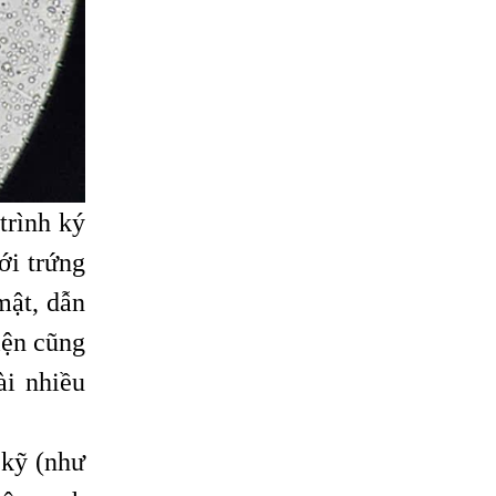
trình ký
ới trứng
mật, dẫn
iện cũng
i nhiều
 kỹ (như