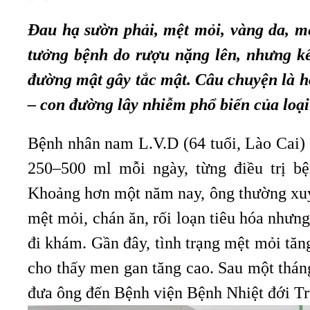
Đau hạ sườn phải, mệt mỏi, vàng da, 
tưởng bệnh do rượu nặng lên, nhưng kế
đường mật gây tắc mật. Câu chuyện là h
– con đường lây nhiễm phổ biến của loại
Bệnh nhân nam L.V.D (64 tuổi, Lào Cai) 
250–500 ml mỗi ngày, từng điều trị b
Khoảng hơn một năm nay, ông thường xuy
mệt mỏi, chán ăn, rối loạn tiêu hóa nhưng
đi khám. Gần đây, tình trạng mệt mỏi tăng
cho thấy men gan tăng cao. Sau một thá
đưa ông đến Bệnh viện Bệnh Nhiệt đới Tr