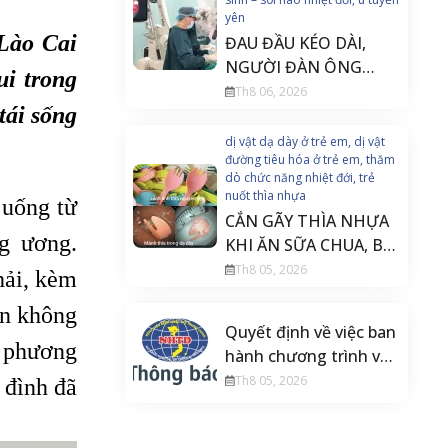
yên
Lào Cai
ĐAU ĐẦU KÉO DÀI,
NGƯỜI ĐÀN ÔNG
ui trong
PHÁT HIỆN U TUYẾN
Th8 06, 2026
tái sống
YÊN ĐE DỌA THỊ LỰC
dị vật dạ dày ở trẻ em, dị vật
đường tiêu hóa ở trẻ em, thăm
dò chức năng nhiệt đới, trẻ
nuốt thìa nhựa
 uống từ
CẮN GÃY THÌA NHỰA
g ương.
KHI ĂN SỮA CHUA, BÉ
20 THÁNG TUỔI PHẢI
Th8 05, 2026
hải, kèm
NỘI SOI CẤP CỨU
ên không
Quyết định về việc ban
a phương
hành chương trình và
tài liệu đào tạo liên tục
Th8 05, 2026
 đình đã
Điều dưỡng gây mê
hồi sức