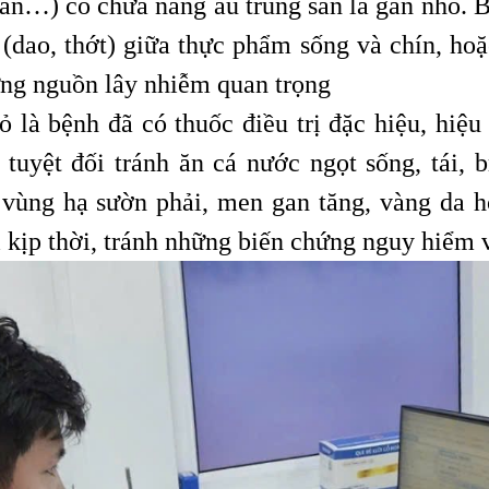
toàn…) có chứa nang ấu trùng sán lá gan nhỏ. 
 (dao, thớt) giữa thực phẩm sống và chín, ho
hững nguồn lây nhiễm quan trọng
 là bệnh đã có thuốc điều trị đặc hiệu, hiệu
tuyệt đối tránh ăn cá nước ngọt sống, tái, 
vùng hạ sườn phải, men gan tăng, vàng da 
ị kịp thời, tránh những biến chứng nguy hiểm 