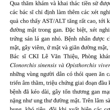
Qua thăm khám và khai thác tiền sử được
các bác sĩ chỉ định làm thêm các xét ngh
quả cho thấy AST/ALT tăng rất cao, tới 
đường mật trong gan. Đặc biệt, xét ngh
trứng sán lá gan nhỏ. Bệnh nhân được c
mật, gây viêm, ứ mật và giãn đường mật, 
Bác sĩ CKI Lê Văn Thiệu, Phòng khám 
𝐶𝑙𝑜𝑛𝑜𝑟𝑐ℎ𝑖𝑠 𝑠𝑖𝑛𝑒𝑛𝑠𝑖𝑠 𝑣𝑎̀ 𝑂𝑝𝑖𝑠𝑡ℎ𝑜𝑟
những vùng người dân có thói quen ăn cá
triển âm thầm, triệu chứng giai đoạn đầu
bệnh đã kéo dài, gây tổn thương gan mạ
nặng như ung thư đường mật. Trên lâm sà
bụng, khó tiêu, đôi khi xuất hiện các c