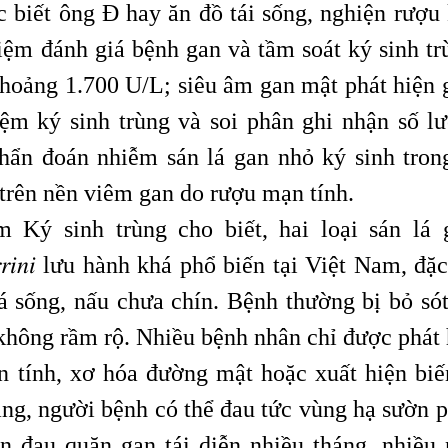
 biết ông Đ hay ăn đồ tái sống, nghiện rượu 
iệm đánh giá bệnh gan và tầm soát ký sinh tr
khoảng 1.700 U/L; siêu âm gan mật phát hiện 
iệm ký sinh trùng và soi phân ghi nhận số l
hẩn đoán nhiễm sán lá gan nhỏ ký sinh tro
trên nền viêm gan do rượu mạn tính.
Ký sinh trùng cho biết, hai loại sán lá 
𝑐ℎ𝑖𝑠 𝑣𝑖𝑣𝑒𝑟𝑟𝑖𝑛𝑖 lưu hành khá phổ biến tại Việt Nam, đ
 sống, nấu chưa chín. Bệnh thường bị bỏ sót
 không rầm rộ. Nhiều bệnh nhân chỉ được phát 
n tính, xơ hóa đường mật hoặc xuất hiện bi
ng, người bệnh có thể đau tức vùng hạ sườn p
ơn đau quặn gan tái diễn nhiều tháng, nhiều