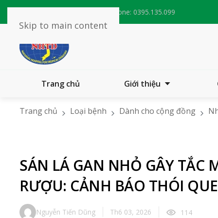
Email:
bvnhietdoitw@nhtd.vn
Phone:
0395.135.099
Skip to main content
Trang chủ
Giới thiệu
Trang chủ
Loại bệnh
Dành cho cộng đồng
Nh
QUEN ĂN ĐỒ TÁI SỐNG
SÁN LÁ GAN NHỎ GÂY TẮC 
RƯỢU: CẢNH BÁO THÓI QUE
Nguyễn Tiến Dũng
Th6 03, 2026
114