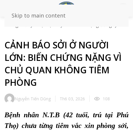
Skip to main content
Trang chủ
Loại bệnh
Dành cho cộng đồng
CẢNH BÁO SỞI Ở NGƯỜI LỚN: BIẾN CHỨNG NẶNG VÌ
CHỦ QUAN KHÔNG TIÊM PHÒNG
CẢNH BÁO SỞI Ở NGƯỜI
LỚN: BIẾN CHỨNG NẶNG VÌ
CHỦ QUAN KHÔNG TIÊM
PHÒNG
Nguyễn Tiến Dũng
Th6 03, 2026
108
Bệnh nhân N.T.B (42 tuổi, trú tại Phú
Thọ) chưa từng tiêm vắc xin phòng sởi,