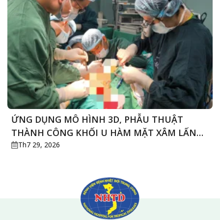
CẤP
CỨU
ỨNG DỤNG MÔ HÌNH 3D, PHẪU THUẬT
THÀNH CÔNG KHỐI U HÀM MẶT XÂM LẤN
PHỨC TẠP Ở CỤ ÔNG 76 TUỔI
Th7 29, 2026