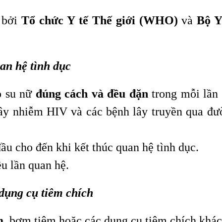
 bởi
Tổ chức Y tế Thế giới (WHO)
và
Bộ Y
an hệ tình dục
o su nữ
đúng cách và đều đặn
trong mỗi lần
lây nhiễm HIV và các bệnh lây truyền qua đư
ầu cho đến khi kết thúc quan hệ tình dục.
u lần quan hệ.
dụng cụ tiêm chích
m
, bơm tiêm hoặc các dụng cụ tiêm chích khác