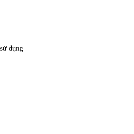
SỐNG VÀ ĐIỀU TRỊ
ĐAU
 sử dụng