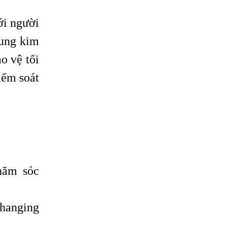
ới người
hung kim
o vệ tối
iểm soát
hăm sóc
changing