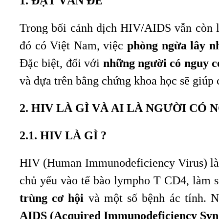
1. ĐẶT VẤN ĐỀ
Trong bối cảnh dịch HIV/AIDS vẫn còn là
đó có Việt Nam, việc
phòng ngừa lây 
Đặc biệt, đối với
những người có nguy c
và dựa trên bằng chứng khoa học sẽ giúp 
2. HIV LÀ GÌ VÀ AI LÀ NGƯỜI CÓ
2.1. HIV LÀ GÌ ?
HIV (Human Immunodeficiency Virus) là 
chủ yếu vào tế bào lympho T CD4, làm s
trùng cơ hội
và một số bệnh ác tính. Nế
AIDS (Acquired Immunodeficiency Sy