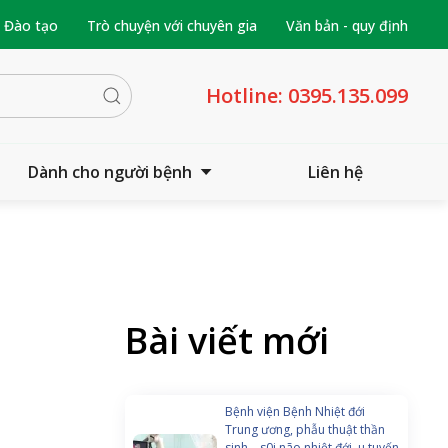
- Đào tạo
Trò chuyện với chuyên gia
Văn bản - quy định
Hotline:
0395.135.099
Dành cho người bệnh
Liên hệ
Bài viết mới
Bệnh viện Bệnh Nhiệt đới
Trung ương, phẫu thuật thần
sinh – s0i não nhiệt đới, u tuyến