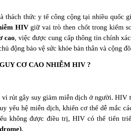
 thách thức y tế công cộng tại nhiều quốc gi
nhiễm HIV
giữ vai trò then chốt trong kiểm so
ơ cao
, việc được cung cấp thông tin chính xác
chủ động bảo vệ sức khỏe bản thân và cộng đồ
 NGUY CƠ CAO NHIỄM HIV ?
vi rút gây suy giảm miễn dịch ở người. HIV 
uy yếu hệ miễn dịch, khiến cơ thể dễ mắc c
u không được điều trị, HIV có thể tiến tri
ndrome)
.