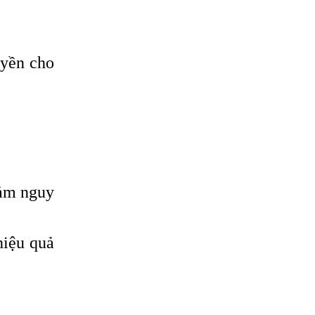
uyền cho
iảm nguy
hiệu quả