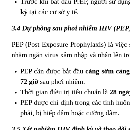
Trước khi bắt đầu PrEP, người sử dụ
kỳ
tại các cơ sở y tế.
3.4 Dự phòng sau phơi nhiễm HIV (PEP
PEP (Post-Exposure Prophylaxis) là việ
nhằm ngăn virus xâm nhập và nhân lên tro
PEP cần được bắt đầu
càng sớm càng
72 giờ
sau phơi nhiễm.
Thời gian điều trị tiêu chuẩn là
28 ngà
PEP được chỉ định trong các tình huố
phải, bị hiếp dâm hoặc cưỡng dâm.
3.5 Xét nghiệm HIV định kỳ và theo dõi 