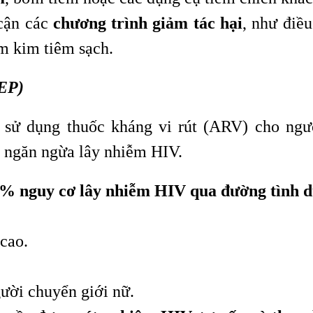
 cận các
chương trình giảm tác hại
, như điều
m kim tiêm sạch.
rEP)
ệc sử dụng thuốc kháng vi rút (ARV) cho ng
 ngăn ngừa lây nhiễm HIV.
% nguy cơ lây nhiễm HIV qua đường tình 
cao.
ười chuyển giới nữ.