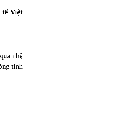
 tế Việt
 quan hệ
ờng tình
.