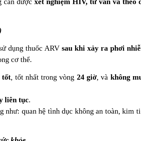
ng cần được
xét nghiệm HIV, tư vấn và theo 
)
c sử dụng thuốc ARV
sau khi xảy ra phơi nh
ng cơ thể.
 tốt
, tốt nhất trong vòng
24 giờ
, và
không m
y liên tục
.
ng như: quan hệ tình dục không an toàn, kim 
sức khỏe