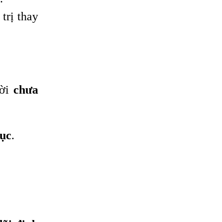
 trị thay
ười
chưa
dục
.