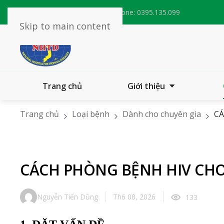
Email:
bvnhietdoitw@nhtd.vn
Phone:
0395.135.099
Skip to main content
Trang chủ
Giới thiệu
Trang chủ
Loại bệnh
Dành cho chuyên gia
CÁ
CÁCH PHÒNG BỆNH HIV CH
Nguyễn Tiến Dũng
Th6 08, 2026
133