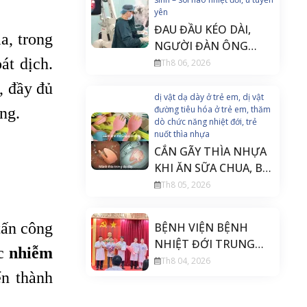
yên
ĐAU ĐẦU KÉO DÀI,
a, trong
NGƯỜI ĐÀN ÔNG
át dịch.
PHÁT HIỆN U TUYẾN
Th8 06, 2026
YÊN ĐE DỌA THỊ LỰC
, đầy đủ
dị vật dạ dày ở trẻ em, dị vật
đường tiêu hóa ở trẻ em, thăm
ng.
dò chức năng nhiệt đới, trẻ
nuốt thìa nhựa
CẮN GÃY THÌA NHỰA
KHI ĂN SỮA CHUA, BÉ
20 THÁNG TUỔI PHẢI
Th8 05, 2026
NỘI SOI CẤP CỨU
tấn công
BỆNH VIỆN BỆNH
NHIỆT ĐỚI TRUNG
ác
nhiễm
ƯƠNG THÀNH LẬP
Th8 04, 2026
ển thành
KHOA PHẪU THUẬT
THẦN KINH CỘT