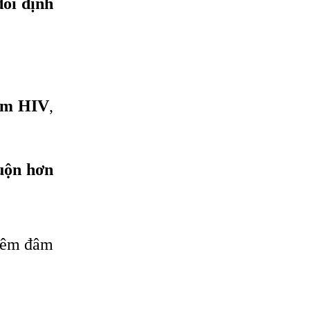
dõi định
iễm HIV
,
uộn hơn
tiêm đâm