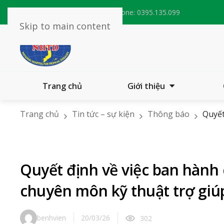
Email:
bvnhietdoitw@nhtd.vn
Phone:
0395.135.099
Skip to main content
Trang chủ
Giới thiệu
Trang chủ
Tin tức – sự kiện
Thông báo
Quyết
hóa
Quyết định về việc ban hành 
chuyên môn kỹ thuật trợ giúp
benhvien
20/03/26
302