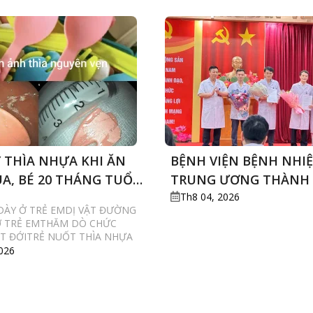
 THÌA NHỰA KHI ĂN
BỆNH VIỆN BỆNH NHIỆ
A, BÉ 20 THÁNG TUỔI
TRUNG ƯƠNG THÀNH 
I SOI CẤP CỨU
KHOA PHẪU THUẬT T
Th8 04, 2026
 DÀY Ở TRẺ EMDỊ VẬT ĐƯỜNG
KINH CỘT SỐNG VÀ ĐI
Ở TRẺ EMTHĂM DÒ CHỨC
ĐAU
T ĐỚITRẺ NUỐT THÌA NHỰA
026