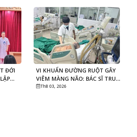
T ĐỚI
VI KHUẨN ĐƯỜNG RUỘT GÂY
LẬP
VIÊM MÀNG NÃO: BÁC SĨ TRUY
HẦN
TÌM “MẮT XÍCH” PHÍA SAU CA
Th8 03, 2026
ỀU TRỊ
BỆNH NGUY KỊCH