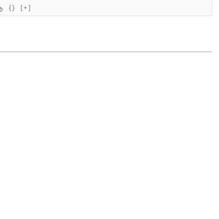
{}
[+]