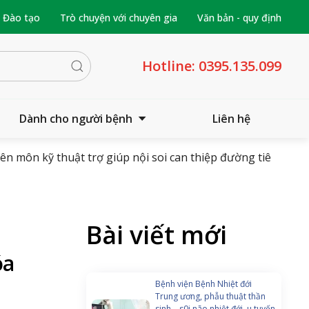
- Đào tạo
Trò chuyện với chuyên gia
Văn bản - quy định
Hotline:
0395.135.099
Dành cho người bệnh
Liên hệ
yên môn kỹ thuật trợ giúp nội soi can thiệp đường tiêu
Bài viết mới
óa
Bệnh viện Bệnh Nhiệt đới
Trung ương, phẫu thuật thần
sinh – s0i não nhiệt đới, u tuyến