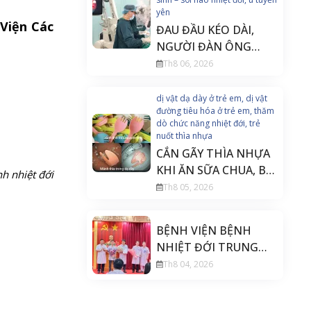
yên
 Viện Các
ĐAU ĐẦU KÉO DÀI,
NGƯỜI ĐÀN ÔNG
PHÁT HIỆN U TUYẾN
Th8 06, 2026
YÊN ĐE DỌA THỊ LỰC
dị vật dạ dày ở trẻ em, dị vật
đường tiêu hóa ở trẻ em, thăm
dò chức năng nhiệt đới, trẻ
nuốt thìa nhựa
CẮN GÃY THÌA NHỰA
KHI ĂN SỮA CHUA, BÉ
h nhiệt đới
20 THÁNG TUỔI PHẢI
Th8 05, 2026
NỘI SOI CẤP CỨU
BỆNH VIỆN BỆNH
NHIỆT ĐỚI TRUNG
ƯƠNG THÀNH LẬP
Th8 04, 2026
KHOA PHẪU THUẬT
THẦN KINH CỘT