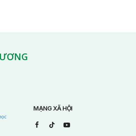
G ƯƠNG
MẠNG XÃ HỘI
học