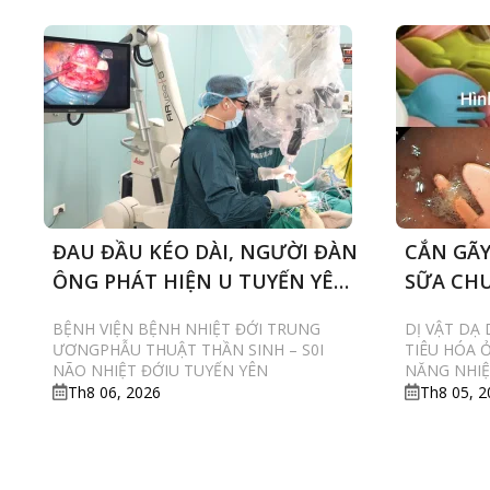
ĐAU ĐẦU KÉO DÀI, NGƯỜI ĐÀN
CẮN GÃY
ÔNG PHÁT HIỆN U TUYẾN YÊN
SỮA CHU
ĐE DỌA THỊ LỰC
PHẢI NỘ
BỆNH VIỆN BỆNH NHIỆT ĐỚI TRUNG
DỊ VẬT DẠ
ƯƠNGPHẪU THUẬT THẦN SINH – S0I
TIÊU HÓA 
NÃO NHIỆT ĐỚIU TUYẾN YÊN
NĂNG NHIỆ
Th8 06, 2026
Th8 05, 2