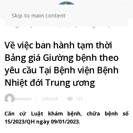
Skip to main content
Trang chủ
Tin tức – sự kiện
Thông báo
Về việc
ban hành tạm thời Bảng giá Giường bệnh theo yêu cầu
Tại Bệnh viện Bệnh Nhiệt đới Trung ương
Về việc ban hành tạm thời
Bảng giá Giường bệnh theo
yêu cầu Tại Bệnh viện Bệnh
Nhiệt đới Trung ương
benhvien
10/03/26
125
Căn cứ Luật khám bệnh, chữa bệnh số
15/2023/QH ngày 09/01/2023.