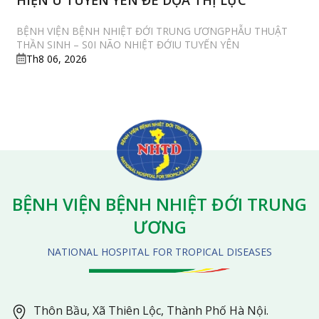
BỆNH VIỆN BỆNH NHIỆT ĐỚI TRUNG ƯƠNGPHẪU THUẬT
THẦN SINH – S0I NÃO NHIỆT ĐỚIU TUYẾN YÊN
Th8 06, 2026
BỆNH VIỆN BỆNH NHIỆT ĐỚI TRUNG
ƯƠNG
NATIONAL HOSPITAL FOR TROPICAL DISEASES
Thôn Bầu, Xã Thiên Lộc, Thành Phố Hà Nội.