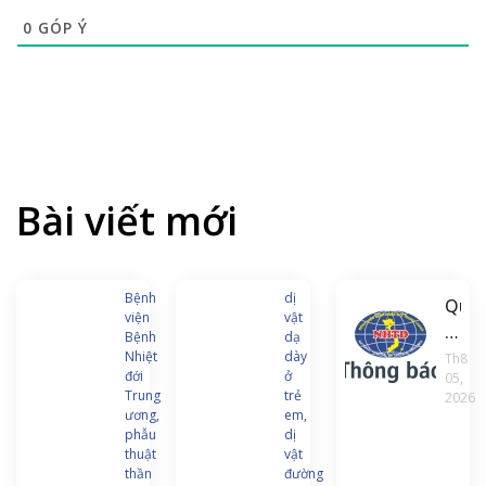
0
GÓP Ý
Bài viết mới
Bệnh
dị
Quyế
viện
vật
định
Bệnh
dạ
về
Nhiệt
dày
Th8
đới
ở
05,
việc
Trung
trẻ
2026
ban
ương,
em,
hàn
phẫu
dị
thuật
vật
chư
thần
đường