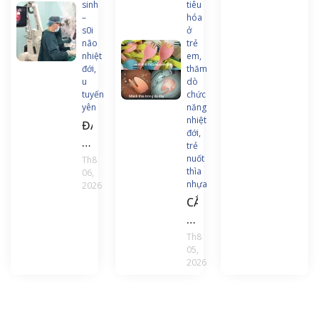
trình
sinh
tiêu
và
–
hóa
s0i
ở
tài
não
trẻ
liệu
nhiệt
em,
đào
đới,
thăm
u
dò
tạo
tuyến
chức
liên
yên
năng
tục
nhiệt
ĐAU
đới,
Điều
ĐẦU
trẻ
dưỡ
KÉO
nuốt
Th8
gây
thìa
06,
DÀI,
nhựa
2026
mê
NGƯỜI
CẮN
hồi
ĐÀN
GÃY
sức
ÔNG
THÌA
Th8
PHÁT
05,
NHỰA
HIỆN
2026
KHI
U
ĂN
TUYẾN
SỮA
YÊN