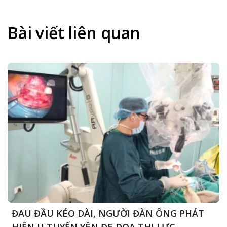
CHUA,
ĐE
BÉ
DỌA
20
Bài viết liên quan
THỊ
THÁNG
LỰC
TUỔI
PHẢI
NỘI
SOI
CẤP
CỨU
ĐAU ĐẦU KÉO DÀI, NGƯỜI ĐÀN ÔNG PHÁT
HIỆN U TUYẾN YÊN ĐE DỌA THỊ LỰC