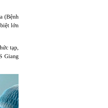
óa (Bệnh
biệt lớn
hức tạp,
BS Giang