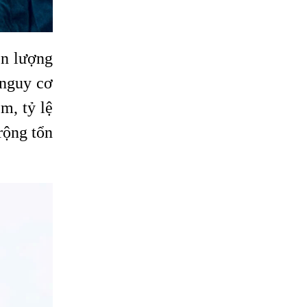
ên lượng
 nguy cơ
m, tỷ lệ
rộng tổn