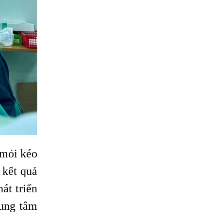
 mỏi kéo
 kết quả
át triển
rung tâm