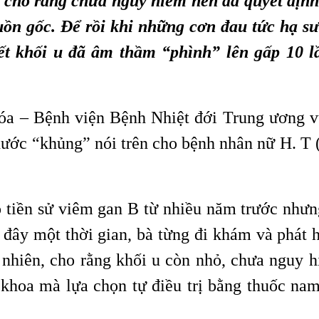
 cho rằng chưa nguy hiểm nên đã quyết định
uồn gốc. Để rồi khi những cơn đau tức hạ s
ết khối u đã âm thầm “phình” lên gấp 10 l
óa – Bệnh viện Bệnh Nhiệt đới Trung ương 
hước “khủng” nói trên cho bệnh nhân nữ H. T (
có tiền sử viêm gan B từ nhiều năm trước như
 đây một thời gian, bà từng đi khám và phát 
 nhiên, cho rằng khối u còn nhỏ, chưa nguy 
 khoa mà lựa chọn tự điều trị bằng thuốc nam