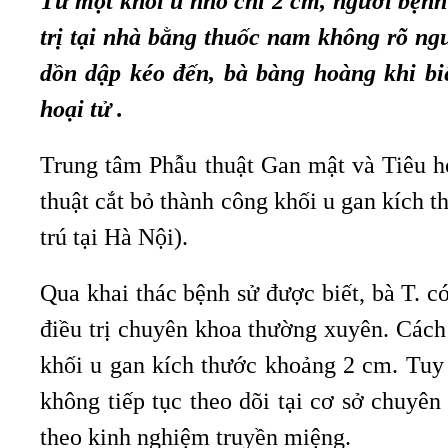
Từ một khối u nhỏ chỉ 2 cm, người bệnh
trị tại nhà bằng thuốc nam không rõ ng
dồn dập kéo đến, bà bàng hoàng khi bi
hoại tử .
Trung tâm Phẫu thuật Gan mật và Tiêu h
thuật cắt bỏ thành công khối u gan kích t
trú tại Hà Nội).
Qua khai thác bệnh sử được biết, bà T. 
điều trị chuyên khoa thường xuyên. Cách
khối u gan kích thước khoảng 2 cm. Tuy
không tiếp tục theo dõi tại cơ sở chuyên
theo kinh nghiệm truyền miệng.