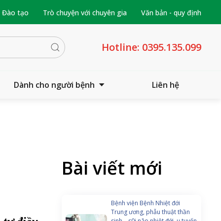
- Đào tạo
Trò chuyện với chuyên gia
Văn bản - quy định
Hotline:
0395.135.099
Dành cho người bệnh
Liên hệ
Bài viết mới
Bệnh viện Bệnh Nhiệt đới
Trung ương, phẫu thuật thần
sinh – s0i não nhiệt đới, u tuyến