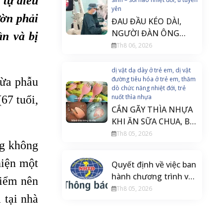
 tự điều
yên
ườn phải
ĐAU ĐẦU KÉO DÀI,
NGƯỜI ĐÀN ÔNG
ần và bị
PHÁT HIỆN U TUYẾN
Th8 06, 2026
YÊN ĐE DỌA THỊ LỰC
dị vật dạ dày ở trẻ em, dị vật
đường tiêu hóa ở trẻ em, thăm
vừa phẫu
dò chức năng nhiệt đới, trẻ
nuốt thìa nhựa
67 tuổi,
CẮN GÃY THÌA NHỰA
KHI ĂN SỮA CHUA, BÉ
20 THÁNG TUỔI PHẢI
Th8 05, 2026
ng không
NỘI SOI CẤP CỨU
hiện một
Quyết định về việc ban
hành chương trình và
hiểm nên
tài liệu đào tạo liên tục
Th8 05, 2026
 tại nhà
Điều dưỡng gây mê
hồi sức