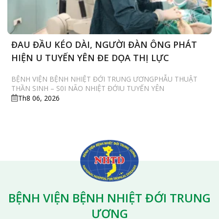
ĐAU ĐẦU KÉO DÀI, NGƯỜI ĐÀN ÔNG PHÁT
HIỆN U TUYẾN YÊN ĐE DỌA THỊ LỰC
BỆNH VIỆN BỆNH NHIỆT ĐỚI TRUNG ƯƠNGPHẪU THUẬT
THẦN SINH – S0I NÃO NHIỆT ĐỚIU TUYẾN YÊN
Th8 06, 2026
BỆNH VIỆN BỆNH NHIỆT ĐỚI TRUNG
ƯƠNG