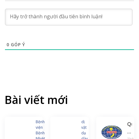
0
GÓP Ý
Bài viết mới
Bệnh
dị
Quyế
viện
vật
định
Bệnh
dạ
Nhiệt
dày