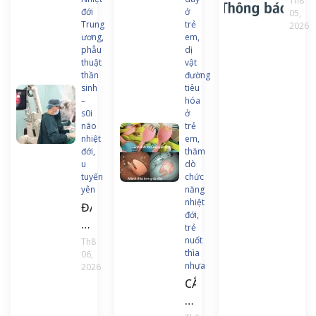
về
Th8
đới
ở
05,
việc
Trung
trẻ
2026
ban
ương,
em,
hàn
phẫu
dị
thuật
vật
chư
thần
đường
trình
sinh
tiêu
và
–
hóa
s0i
ở
tài
não
trẻ
liệu
nhiệt
em,
đào
đới,
thăm
u
dò
tạo
tuyến
chức
liên
yên
năng
tục
nhiệt
ĐAU
đới,
Điều
ĐẦU
trẻ
dưỡ
KÉO
nuốt
Th8
gây
thìa
06,
DÀI,
nhựa
2026
mê
NGƯỜI
CẮN
hồi
ĐÀN
GÃY
sức
ÔNG