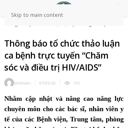
Skip to main content
Trang chủ
Tin tức – sự kiện
Thông báo
Thông
báo tổ chức thảo luận ca bệnh trực tuyến “Chăm sóc và
điều trị HIV/AIDS”
Thông báo tổ chức thảo luận
ca bệnh trực tuyến “Chăm
sóc và điều trị HIV/AIDS”
benhvien
07/05/26
193
Nhằm cập nhật và nâng cao năng lực
chuyên môn cho các bác sĩ, nhân viên y
tế của các Bệnh viện, Trung tâm, phòng