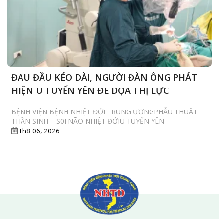
ĐAU ĐẦU KÉO DÀI, NGƯỜI ĐÀN ÔNG PHÁT
HIỆN U TUYẾN YÊN ĐE DỌA THỊ LỰC
BỆNH VIỆN BỆNH NHIỆT ĐỚI TRUNG ƯƠNGPHẪU THUẬT
THẦN SINH – S0I NÃO NHIỆT ĐỚIU TUYẾN YÊN
Th8 06, 2026