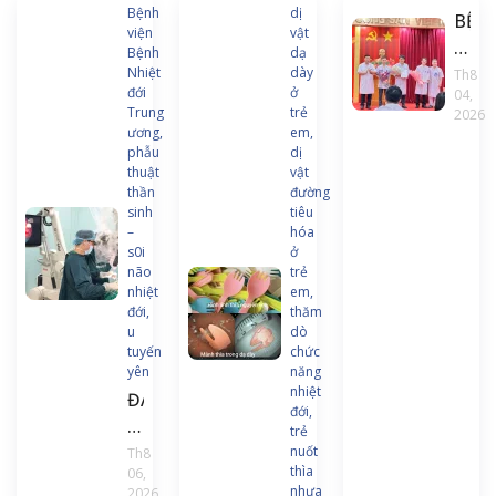
Bệnh
dị
BỆN
viện
vật
VIỆN
Bệnh
dạ
BỆN
Nhiệt
dày
Th8
đới
ở
04,
NHI
Trung
trẻ
2026
ĐỚI
ương,
em,
TRU
phẫu
dị
thuật
vật
ƯƠN
thần
đường
THÀ
sinh
tiêu
LẬP
–
hóa
s0i
ở
KHO
não
trẻ
PHẪ
nhiệt
em,
THU
đới,
thăm
u
dò
THẦ
tuyến
chức
KIN
yên
năng
CỘT
nhiệt
ĐAU
đới,
SỐN
ĐẦU
trẻ
VÀ
KÉO
nuốt
Th8
ĐIỀU
thìa
06,
DÀI,
nhựa
2026