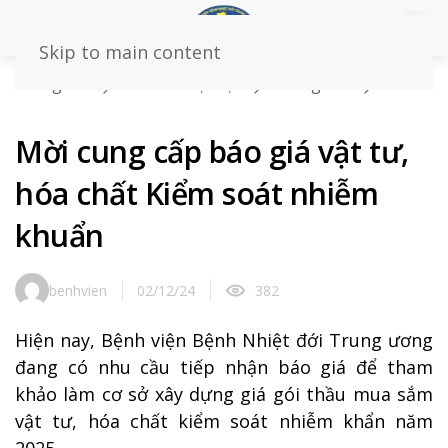
Skip to main content
Trang chủ
Tin tức – sự kiện
Thông báo
Mời
cung cấp báo giá vật tư, hóa chất Kiểm soát nhiễm
khuẩn
Mời cung cấp báo giá vật tư,
hóa chất Kiểm soát nhiễm
khuẩn
benhvien
02/12/24
382
Hiện nay, Bệnh viện Bệnh Nhiệt đới Trung ương
đang có nhu cầu tiếp nhận báo giá để tham
khảo làm cơ sở xây dựng giá gói thầu mua sắm
vật tư, hóa chất kiểm soát nhiễm khẩn năm