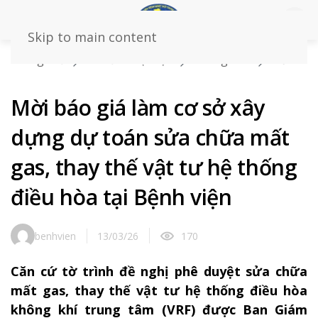
Skip to main content
Trang chủ
Tin tức – sự kiện
Thông báo
Mời
báo giá làm cơ sở xây dựng dự toán sửa chữa mất gas,
thay thế vật tư hệ thống điều hòa tại Bệnh viện
Mời báo giá làm cơ sở xây
dựng dự toán sửa chữa mất
gas, thay thế vật tư hệ thống
điều hòa tại Bệnh viện
benhvien
13/03/26
170
Căn cứ tờ trình đề nghị phê duyệt sửa chữa
mất gas, thay thế vật tư hệ thống điều hòa
không khí trung tâm (VRF) được Ban Giám