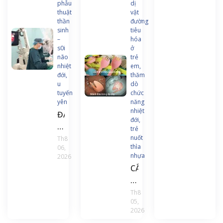
hàn
phẫu
dị
thuật
vật
chư
thần
đường
trình
sinh
tiêu
và
–
hóa
s0i
ở
tài
não
trẻ
liệu
nhiệt
em,
đào
đới,
thăm
u
dò
tạo
tuyến
chức
liên
yên
năng
tục
nhiệt
ĐAU
đới,
Điều
ĐẦU
trẻ
dưỡ
KÉO
nuốt
Th8
gây
thìa
06,
DÀI,
nhựa
2026
mê
NGƯỜI
CẮN
hồi
ĐÀN
GÃY
sức
ÔNG
THÌA
Th8
PHÁT
05,
NHỰA
HIỆN
2026
KHI
U