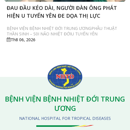
ĐAU ĐẦU KÉO DÀI, NGƯỜI ĐÀN ÔNG PHÁT
HIỆN U TUYẾN YÊN ĐE DỌA THỊ LỰC
BỆNH VIỆN BỆNH NHIỆT ĐỚI TRUNG ƯƠNGPHẪU THUẬT
THẦN SINH – S0I NÃO NHIỆT ĐỚIU TUYẾN YÊN
Th8 06, 2026
BỆNH VIỆN BỆNH NHIỆT ĐỚI TRUNG
ƯƠNG
NATIONAL HOSPITAL FOR TROPICAL DISEASES