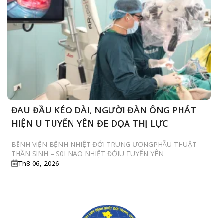
CẤP
CỨU
ĐAU ĐẦU KÉO DÀI, NGƯỜI ĐÀN ÔNG PHÁT
HIỆN U TUYẾN YÊN ĐE DỌA THỊ LỰC
BỆNH VIỆN BỆNH NHIỆT ĐỚI TRUNG ƯƠNGPHẪU THUẬT
THẦN SINH – S0I NÃO NHIỆT ĐỚIU TUYẾN YÊN
Th8 06, 2026