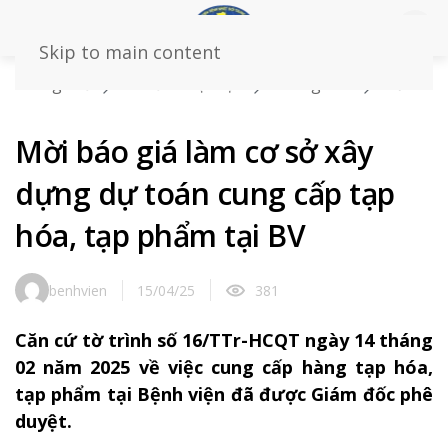
Skip to main content
Trang chủ
Tin tức – sự kiện
Thông báo
Mời
báo giá làm cơ sở xây dựng dự toán cung cấp tạp hóa,
tạp phẩm tại BV
Mời báo giá làm cơ sở xây
dựng dự toán cung cấp tạp
hóa, tạp phẩm tại BV
benhvien
15/04/25
381
Căn cứ tờ trình số 16/TTr-HCQT ngày 14 tháng
02 năm 2025 về việc cung cấp hàng tạp hóa,
tạp phẩm tại Bệnh viện đã được Giám đốc phê
duyệt.