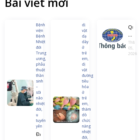
Bài viết mới
Bệnh
dị
Quyế
viện
vật
định
Bệnh
dạ
về
Nhiệt
dày
Th8
đới
ở
05,
việc
Trung
trẻ
2026
ban
ương,
em,
hàn
phẫu
dị
thuật
vật
chư
thần
đường
trình
sinh
tiêu
và
–
hóa
s0i
ở
tài
não
trẻ
liệu
nhiệt
em,
đào
đới,
thăm
u
dò
tạo
tuyến
chức
liên
yên
năng
tục
nhiệt
ĐAU
đới,
Điều