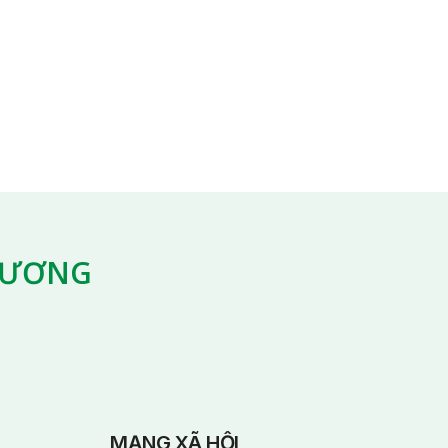
G ƯƠNG
MẠNG XÃ HỘI