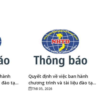
 hành
Quyết định về việc ban hành
u đào tạo
chương trình và tài liệu đào tạo
y mê hồi
liên tục Điều dưỡng trưởng,
Th8 05, 2026
điều đưỡng quy hoạch điều
dưỡng trưởng