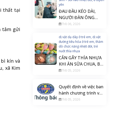
yên
 thất tại
ĐAU ĐẦU KÉO DÀI,
NGƯỜI ĐÀN ÔNG
PHÁT HIỆN U TUYẾN
Th8 06, 2026
n tâm gửi
YÊN ĐE DỌA THỊ LỰC
dị vật dạ dày ở trẻ em, dị vật
đường tiêu hóa ở trẻ em, thăm
dò chức năng nhiệt đới, trẻ
nuốt thìa nhựa
CẮN GÃY THÌA NHỰA
bì kín và
KHI ĂN SỮA CHUA, BÉ
u, xã Kim
20 THÁNG TUỔI PHẢI
Th8 05, 2026
NỘI SOI CẤP CỨU
Quyết định về việc ban
hành chương trình và
tài liệu đào tạo liên tục
Th8 05, 2026
Điều dưỡng gây mê
hồi sức