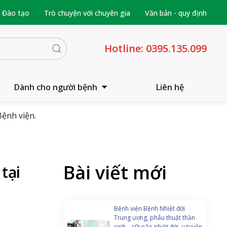
- Đào tạo
Trò chuyện với chuyên gia
Văn bản - quy định
Hotline:
0395.135.099
Dành cho người bệnh
Liên hệ
Bệnh viện.
Bài viết mới
tại
Bệnh viện Bệnh Nhiệt đới
Trung ương, phẫu thuật thần
sinh – s0i não nhiệt đới, u tuyến