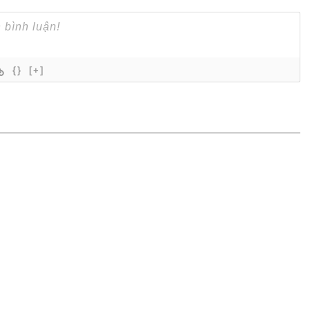
{}
[+]