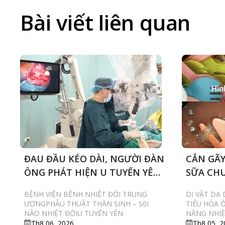
Bài viết liên quan
ĐAU ĐẦU KÉO DÀI, NGƯỜI ĐÀN
CẮN GÃY
ÔNG PHÁT HIỆN U TUYẾN YÊN
SỮA CHU
ĐE DỌA THỊ LỰC
PHẢI NỘ
BỆNH VIỆN BỆNH NHIỆT ĐỚI TRUNG
DỊ VẬT DẠ
ƯƠNGPHẪU THUẬT THẦN SINH – S0I
TIÊU HÓA 
NÃO NHIỆT ĐỚIU TUYẾN YÊN
NĂNG NHIỆ
Th8 06, 2026
Th8 05, 2