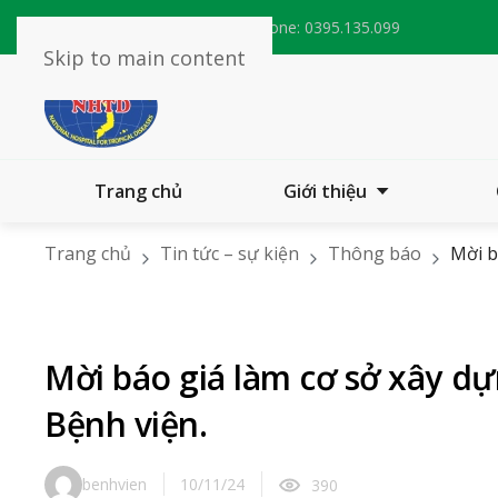
Email:
bvnhietdoitw@nhtd.vn
Phone:
0395.135.099
Skip to main content
Trang chủ
Giới thiệu
Trang chủ
Tin tức – sự kiện
Thông báo
Mời b
Mời báo giá làm cơ sở xây dự
Bệnh viện.
benhvien
10/11/24
390