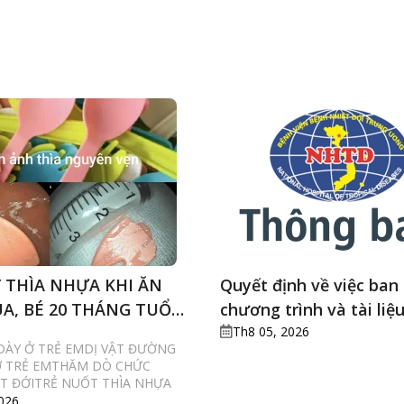
 THÌA NHỰA KHI ĂN
Quyết định về việc ban
A, BÉ 20 THÁNG TUỔI
chương trình và tài liệ
I SOI CẤP CỨU
liên tục Điều dưỡng gâ
Th8 05, 2026
 DÀY Ở TRẺ EMDỊ VẬT ĐƯỜNG
sức
Ở TRẺ EMTHĂM DÒ CHỨC
T ĐỚITRẺ NUỐT THÌA NHỰA
026