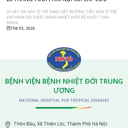
DỊ VẬT DẠ DÀY Ở TRẺ EMDỊ VẬT ĐƯỜNG TIÊU HÓA Ở TRẺ
EMTHĂM DÒ CHỨC NĂNG NHIỆT ĐỚITRẺ NUỐT THÌA
NHỰA
Th8 05, 2026
BỆNH VIỆN BỆNH NHIỆT ĐỚI TRUNG
ƯƠNG
NATIONAL HOSPITAL FOR TROPICAL DISEASES
Thôn Bầu, Xã Thiên Lộc, Thành Phố Hà Nội.