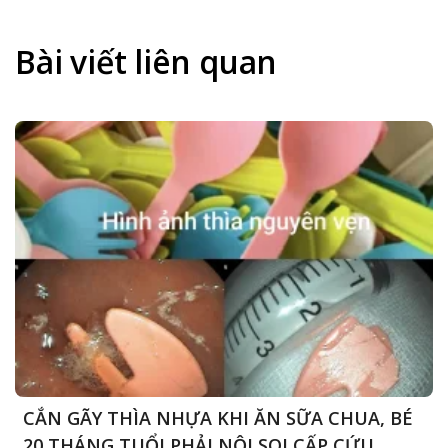
CHUA,
BÉ
20
Bài viết liên quan
THÁNG
TUỔI
PHẢI
NỘI
SOI
CẤP
CỨU
CẮN GÃY THÌA NHỰA KHI ĂN SỮA CHUA, BÉ
20 THÁNG TUỔI PHẢI NỘI SOI CẤP CỨU