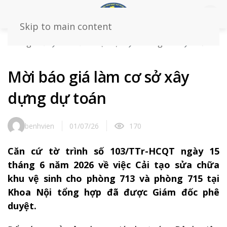
Skip to main content
Trang chủ
Tin tức – sự kiện
Thông báo
Mời
báo giá làm cơ sở xây dựng dự toán
Mời báo giá làm cơ sở xây
dựng dự toán
benhvien
01/07/26
170
Căn cứ tờ trình số 103/TTr-HCQT ngày 15
tháng 6 năm 2026 về việc Cải tạo sửa chữa
khu vệ sinh cho phòng 713 và phòng 715 tại
Khoa Nội tổng hợp đã được Giám đốc phê
duyệt.