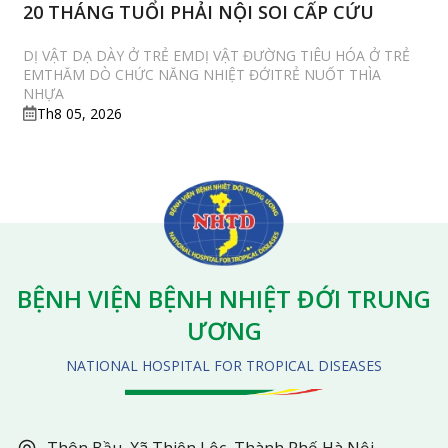
20 THÁNG TUỔI PHẢI NỘI SOI CẤP CỨU
DỊ VẬT DẠ DÀY Ở TRẺ EMDỊ VẬT ĐƯỜNG TIÊU HÓA Ở TRẺ
EMTHĂM DÒ CHỨC NĂNG NHIỆT ĐỚITRẺ NUỐT THÌA
NHỰA
Th8 05, 2026
BỆNH VIỆN BỆNH NHIỆT ĐỚI TRUNG
ƯƠNG
NATIONAL HOSPITAL FOR TROPICAL DISEASES
Thôn Bầu, Xã Thiên Lộc, Thành Phố Hà Nội.