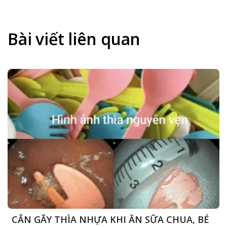
CHUA,
BÉ
20
Bài viết liên quan
THÁNG
TUỔI
PHẢI
NỘI
SOI
CẤP
CỨU
CẮN GÃY THÌA NHỰA KHI ĂN SỮA CHUA, BÉ