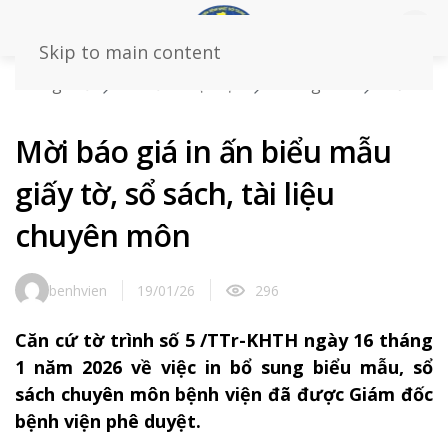
Skip to main content
Trang chủ
Tin tức – sự kiện
Thông báo
Mời
báo giá in ấn biểu mẫu giấy tờ, sổ sách, tài liệu chuyên
môn
Mời báo giá in ấn biểu mẫu
giấy tờ, sổ sách, tài liệu
chuyên môn
benhvien
19/01/26
296
Căn cứ tờ trình số 5 /TTr-KHTH ngày 16 tháng
1 năm 2026 về việc in bổ sung biểu mẫu, sổ
sách chuyên môn bệnh viện đã được Giám đốc
bệnh viện phê duyệt.