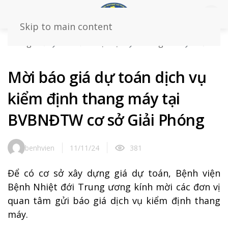
Skip to main content
Trang chủ
Tin tức – sự kiện
Thông báo
Mời
báo giá dự toán dịch vụ kiểm định thang máy tại
BVBNĐTW cơ sở Giải Phóng
Mời báo giá dự toán dịch vụ
kiểm định thang máy tại
BVBNĐTW cơ sở Giải Phóng
benhvien
11/11/24
381
Để có cơ sở xây dựng giá dự toán, Bệnh viện
Bệnh Nhiệt đới Trung ương kính mời các đơn vị
quan tâm gửi báo giá dịch vụ kiểm định thang
máy.