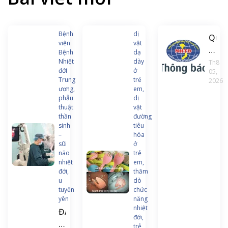
Bệnh
dị
Quyế
viện
vật
định
Bệnh
dạ
về
Nhiệt
dày
Th8
đới
ở
05,
việc
Trung
trẻ
2026
ban
ương,
em,
hàn
phẫu
dị
thuật
vật
chư
thần
đường
trình
sinh
tiêu
và
–
hóa
s0i
ở
tài
não
trẻ
liệu
nhiệt
em,
đào
đới,
thăm
u
dò
tạo
tuyến
chức
liên
yên
năng
tục
nhiệt
ĐAU
đới,
Điều
ĐẦU
trẻ