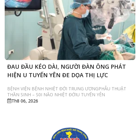
CỨU
ĐAU ĐẦU KÉO DÀI, NGƯỜI ĐÀN ÔNG PHÁT
HIỆN U TUYẾN YÊN ĐE DỌA THỊ LỰC
BỆNH VIỆN BỆNH NHIỆT ĐỚI TRUNG ƯƠNGPHẪU THUẬT
THẦN SINH – S0I NÃO NHIỆT ĐỚIU TUYẾN YÊN
Th8 06, 2026