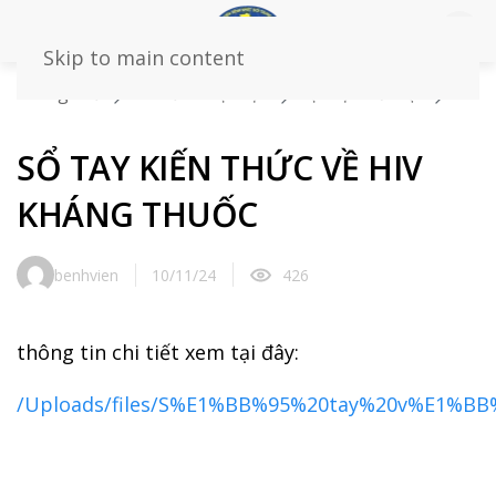
Skip to main content
Trang chủ
Tin tức – sự kiện
Sự kiện nổi bật
SỔ
TAY KIẾN THỨC VỀ HIV KHÁNG THUỐC
SỔ TAY KIẾN THỨC VỀ HIV
KHÁNG THUỐC
benhvien
10/11/24
426
thông tin chi tiết xem tại đây:
/Uploads/files/S%E1%BB%95%20tay%20v%E1%