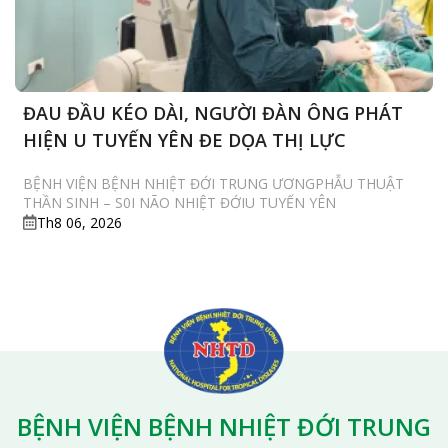
ĐAU ĐẦU KÉO DÀI, NGƯỜI ĐÀN ÔNG PHÁT
HIỆN U TUYẾN YÊN ĐE DỌA THỊ LỰC
BỆNH VIỆN BỆNH NHIỆT ĐỚI TRUNG ƯƠNGPHẪU THUẬT
THẦN SINH – S0I NÃO NHIỆT ĐỚIU TUYẾN YÊN
Th8 06, 2026
BỆNH VIỆN BỆNH NHIỆT ĐỚI TRUNG