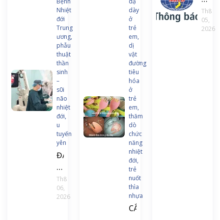
Bệnh
dạ
về
Nhiệt
dày
Th8
đới
ở
05,
việc
Trung
trẻ
2026
ban
ương,
em,
hàn
phẫu
dị
thuật
vật
chư
thần
đường
trình
sinh
tiêu
và
–
hóa
s0i
ở
tài
não
trẻ
liệu
nhiệt
em,
đào
đới,
thăm
u
dò
tạo
tuyến
chức
liên
yên
năng
tục
nhiệt
ĐAU
đới,
Điều
ĐẦU
trẻ
dưỡ
KÉO
nuốt
Th8
gây
thìa
06,
DÀI,
nhựa
2026
mê
NGƯỜI
CẮN
hồi
ĐÀN