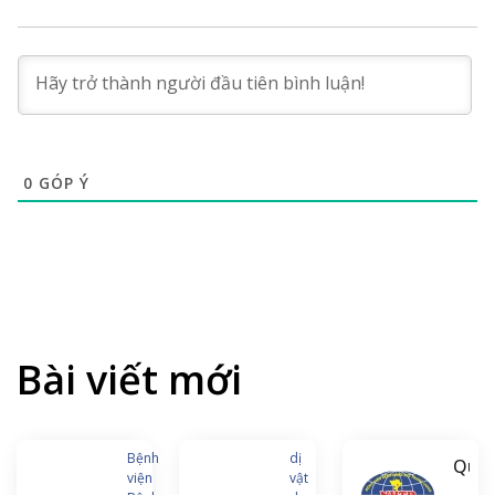
0
GÓP Ý
Bài viết mới
Bệnh
dị
Quyế
viện
vật
định