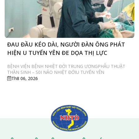
ĐAU ĐẦU KÉO DÀI, NGƯỜI ĐÀN ÔNG PHÁT
HIỆN U TUYẾN YÊN ĐE DỌA THỊ LỰC
BỆNH VIỆN BỆNH NHIỆT ĐỚI TRUNG ƯƠNGPHẪU THUẬT
THẦN SINH – S0I NÃO NHIỆT ĐỚIU TUYẾN YÊN
Th8 06, 2026