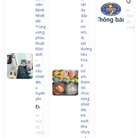
Quyế
viện
vật
định
Bệnh
dạ
về
Nhiệt
dày
Th8
đới
ở
05,
việc
Trung
trẻ
2026
ban
ương,
em,
hàn
phẫu
dị
thuật
vật
chư
thần
đường
trình
sinh
tiêu
và
–
hóa
s0i
ở
tài
não
trẻ
liệu
nhiệt
em,
đào
đới,
thăm
u
dò
tạo
tuyến
chức
liên
yên
năng
tục
nhiệt
ĐAU
đới,
Điều
ĐẦU
trẻ
dưỡ
KÉO
nuốt
Th8
gây
thìa
06,
DÀI,
nhựa
2026
mê
NGƯỜI