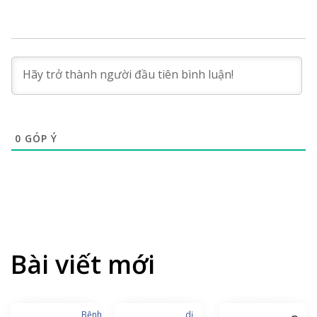
0
GÓP Ý
Bài viết mới
Bệnh
dị