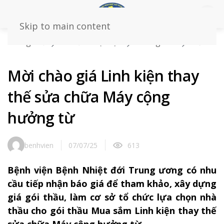
Skip to main content
Trang chủ
Tin tức – sự kiện
Thông báo
Mời
chào giá Linh kiện thay thế sửa chữa Máy cộng hưởng
từ
Mời chào giá Linh kiện thay
thế sửa chữa Máy cộng
hưởng từ
benhvien
07/07/25
613
Bệnh viện Bệnh Nhiệt đới Trung ương có nhu
cầu tiếp nhận báo giá để tham khảo, xây dựng
giá gói thầu, làm cơ sở tổ chức lựa chọn nhà
thầu cho gói thầu Mua sắm Linh kiện thay thế