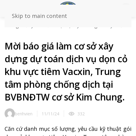
Skip to main content
Trang chủ
Tin tức – sự kiện
Thông báo
Mời
báo giá làm cơ sở xây dựng dự toán dịch vụ dọn cỏ khu
vực tiêm Vacxin, Trung tâm phòng chống dịch tại
Mời báo giá làm cơ sở xây
BVBNĐTW cơ sở Kim Chung.
dựng dự toán dịch vụ dọn cỏ
khu vực tiêm Vacxin, Trung
tâm phòng chống dịch tại
BVBNĐTW cơ sở Kim Chung.
benhvien
11/11/24
332
Căn cứ danh mục số lượng, yêu cầu kỹ thuật gói