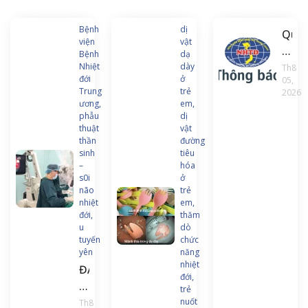
Bệnh
dị
Quyế
viện
vật
định
Bệnh
dạ
về
Nhiệt
dày
Th8
đới
ở
05,
việc
Trung
trẻ
2026
ban
ương,
em,
hàn
phẫu
dị
thuật
vật
chư
thần
đường
trình
sinh
tiêu
và
–
hóa
s0i
ở
tài
não
trẻ
liệu
nhiệt
em,
đào
đới,
thăm
u
dò
tạo
tuyến
chức
liên
yên
năng
tục
nhiệt
ĐAU
đới,
Điều
ĐẦU
trẻ
dưỡ
KÉO
nuốt
Th8