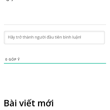
0
GÓP Ý
Bài viết mới