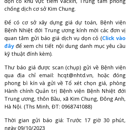
dọn cỏ khu vực tiêm Vacxin, Trung tâm phòng
chống dịch cơ sở Kim Chung.
Để có cơ sở xây dựng giá dự toán, Bệnh viện
Bệnh Nhiệt đới Trung ương kính mời các đơn vị
quan tâm gửi báo giá dịch vụ dọn cỏ (
Click vào
đây
để xem chi tiết nội dung danh mục yêu cầu
kỹ thuật đính kèm).
Thư báo giá được scan (chụp) gửi về Bệnh viện
qua địa chỉ email: hcqt@nhtd.vn, hoặc đóng
phong bì kín và gửi về Tổ xét chọn giá, phòng
Hành chính Quản trị Bệnh viện Bệnh Nhiệt đới
Trung ương, thôn Bầu, xã Kim Chung, Đông Anh,
Hà Nội. (Ths Minh, ĐT: 0968741088)
Thời gian gửi báo giá: Trước 17 giờ 30 phút,
ngày 09/10/2023