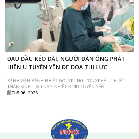
ĐAU ĐẦU KÉO DÀI, NGƯỜI ĐÀN ÔNG PHÁT
HIỆN U TUYẾN YÊN ĐE DỌA THỊ LỰC
BỆNH VIỆN BỆNH NHIỆT ĐỚI TRUNG ƯƠNGPHẪU THUẬT
THẦN SINH – S0I NÃO NHIỆT ĐỚIU TUYẾN YÊN
Th8 06, 2026