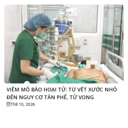
TÀN
hàn
PHẾ,
tạp
TỬ
hóa
VONG
cho
TT
KCB
&
QT
VIÊM MÔ BÀO HOẠI TỬ: TỪ VẾT XƯỚC NHỎ
ĐẾN NGUY CƠ TÀN PHẾ, TỬ VONG
Th8 10, 2026