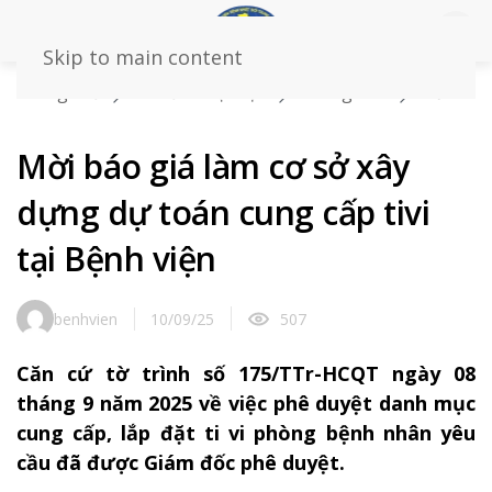
Skip to main content
Trang chủ
Tin tức – sự kiện
Thông báo
Mời
báo giá làm cơ sở xây dựng dự toán cung cấp tivi tại
Bệnh viện
Mời báo giá làm cơ sở xây
dựng dự toán cung cấp tivi
tại Bệnh viện
benhvien
10/09/25
507
Căn cứ tờ trình số 175/TTr-HCQT ngày 08
tháng 9 năm 2025 về việc phê duyệt danh mục
cung cấp, lắp đặt ti vi phòng bệnh nhân yêu
cầu đã được Giám đốc phê duyệt.