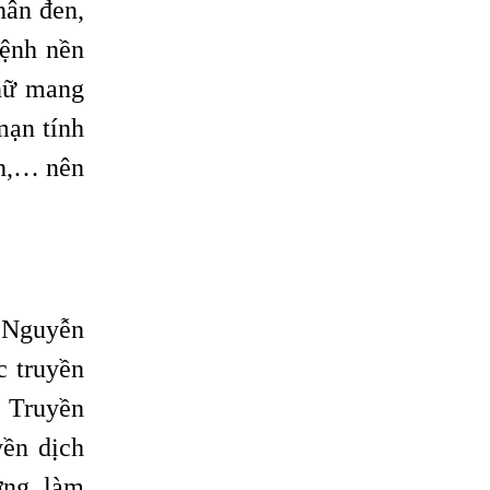
hân đen,
bệnh nền
 nữ mang
mạn tính
nh,… nên
 Nguyễn
c truyền
. Truyền
yền dịch
ơng, làm