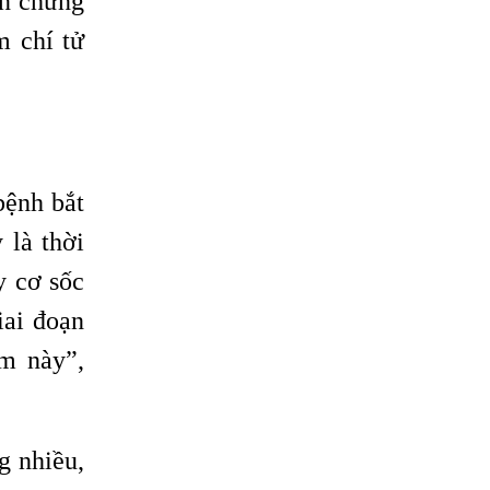
ến chứng
SỐNG VÀ ĐIỀU TRỊ
ĐAU
m chí tử
bệnh bắt
 là thời
y cơ sốc
iai đoạn
ểm này”,
g nhiều,