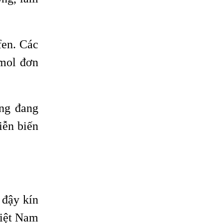
fen. Các
amol đơn
ộng đang
iễn biến
 đậy kín
Việt Nam