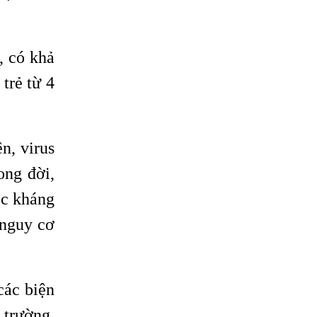
, có khả
trẻ từ 4
n, virus
ong đời,
ộc kháng
 nguy cơ
các biện
 trường,