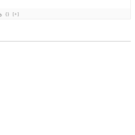
{}
[+]