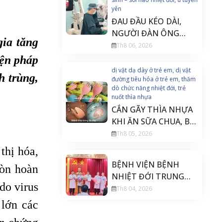
yên
ĐAU ĐẦU KÉO DÀI,
NGƯỜI ĐÀN ÔNG
ia tăng
PHÁT HIỆN U TUYẾN
Th8 06, 2026
YÊN ĐE DỌA THỊ LỰC
iện pháp
dị vật dạ dày ở trẻ em, dị vật
h trùng,
đường tiêu hóa ở trẻ em, thăm
dò chức năng nhiệt đới, trẻ
nuốt thìa nhựa
CẮN GÃY THÌA NHỰA
KHI ĂN SỮA CHUA, BÉ
20 THÁNG TUỔI PHẢI
Th8 05, 2026
NỘI SOI CẤP CỨU
thị hóa,
BỆNH VIỆN BỆNH
còn hoàn
NHIỆT ĐỚI TRUNG
do virus
ƯƠNG THÀNH LẬP
Th8 04, 2026
KHOA PHẪU THUẬT
 lớn các
THẦN KINH CỘT