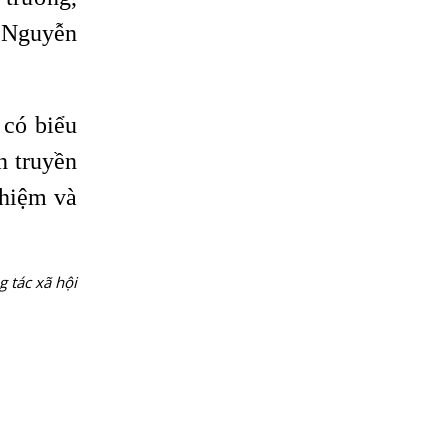
I Nguyễn
 có biểu
n truyền
ghiệm và
g tác xã hội