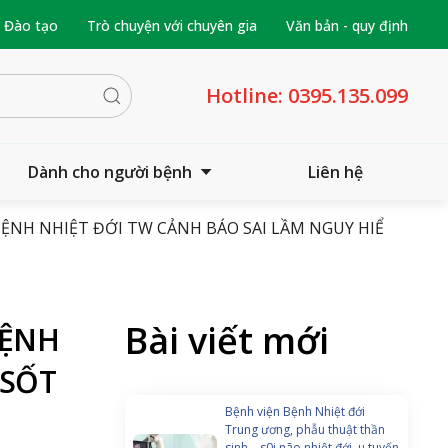
- Đào tạo
Trò chuyện với chuyên gia
Văn bản - quy định
Hotline:
0395.135.099
Dành cho người bệnh
Liên hệ
BỆNH NHIỆT ĐỚI TW CẢNH BÁO SAI LẦM NGUY HIỂM
Bài viết mới
BỆNH
 SỐT
Bệnh viện Bệnh Nhiệt đới
Trung ương, phẫu thuật thần
sinh – s0i não nhiệt đới, u tuyến