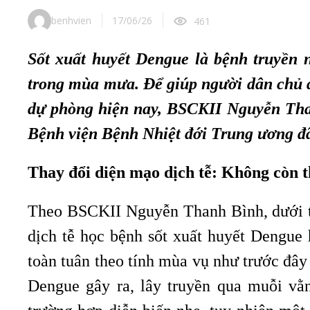
benhvien
17/06/26
461
Sốt xuất huyết Dengue là bệnh truyền
trong mùa mưa. Để giúp người dân chủ đ
dự phòng hiện nay, BSCKII Nguyễn Than
Bệnh viện Bệnh Nhiệt đới Trung ương đ
Thay đổi diện mạo dịch tễ: Không còn 
Theo BSCKII Nguyễn Thanh Bình, dưới tác
dịch tễ học bệnh sốt xuất huyết Dengue
toàn tuân theo tính mùa vụ như trước đây
Dengue gây ra, lây truyền qua muỗi vằn