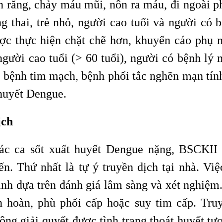
ân răng, chảy máu mũi, nôn ra máu, đi ngoài p
g thai, trẻ nhỏ, người cao tuổi và người có 
được thực hiện chặt chẽ hơn, khuyến cáo phụ
 người cao tuổi (> 60 tuổi), người có bệnh lý 
u, bệnh tim mạch, bệnh phổi tắc nghẽn mạn tí
 huyết Dengue.
ịch
các ca sốt xuất huyết Dengue nặng, BSCKII
n. Thứ nhất là tự ý truyền dịch tại nhà. Việ
định dựa trên đánh giá lâm sàng và xét nghiệm
n hoàn, phù phổi cấp hoặc suy tim cấp. Tru
ông giải quyết được tình trạng thoát huyết tư