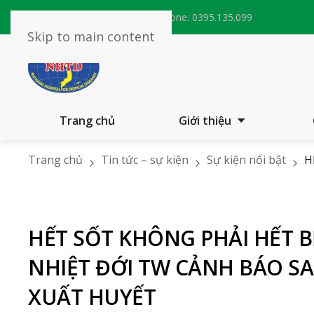
Email:
bvnhietdoitw@nhtd.vn
Phone:
0395.135.099
Skip to main content
Trang chủ
Giới thiệu
Trang chủ
Tin tức – sự kiện
Sự kiện nổi bật
H
KHI ĐIỀU TRỊ SỐT XUẤT HUYẾT
HẾT SỐT KHÔNG PHẢI HẾT B
NHIỆT ĐỚI TW CẢNH BÁO SAI
XUẤT HUYẾT