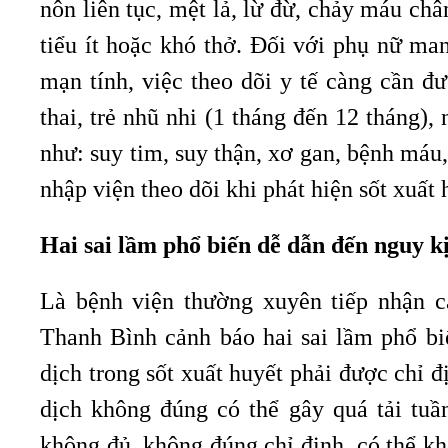
nôn liên tục, mệt lả, lừ đừ, chảy máu ch
tiểu ít hoặc khó thở. Đối với phụ nữ man
mạn tính, việc theo dõi y tế càng cần 
thai, trẻ nhũ nhi (1 tháng đến 12 tháng),
như: suy tim, suy thận, xơ gan, bệnh má
nhập viện theo dõi khi phát hiện sốt xuất
Hai sai lầm phổ biến dễ dẫn đến nguy k
Là bệnh viện thường xuyên tiếp nhận 
Thanh Bình cảnh báo hai sai lầm phổ biế
dịch trong sốt xuất huyết phải được chỉ 
dịch không đúng có thể gây quá tải tuầ
không đủ, không đúng chỉ định, có thể kh