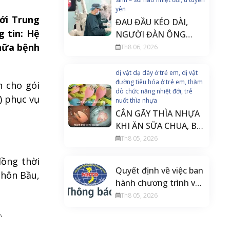
yên
ới Trung
ĐAU ĐẦU KÉO DÀI,
g tin: Hệ
NGƯỜI ĐÀN ÔNG
chữa bệnh
PHÁT HIỆN U TUYẾN
Th8 06, 2026
YÊN ĐE DỌA THỊ LỰC
dị vật dạ dày ở trẻ em, dị vật
đường tiêu hóa ở trẻ em, thăm
n cho gói
dò chức năng nhiệt đới, trẻ
) phục vụ
nuốt thìa nhựa
CẮN GÃY THÌA NHỰA
KHI ĂN SỮA CHUA, BÉ
20 THÁNG TUỔI PHẢI
Th8 05, 2026
NỘI SOI CẤP CỨU
đồng thời
Quyết định về việc ban
Thôn Bầu,
hành chương trình và
tài liệu đào tạo liên tục
Th8 05, 2026
Điều dưỡng gây mê
.
hồi sức