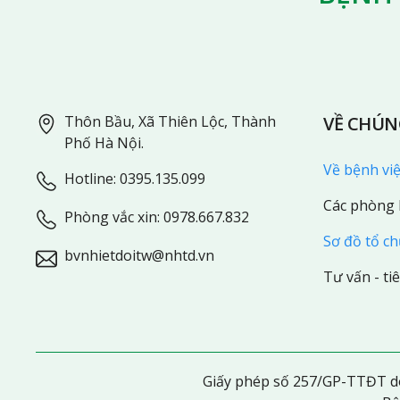
Thôn Bầu, Xã Thiên Lộc, Thành
VỀ CHÚN
Phố Hà Nội.
Về bệnh vi
Hotline:
0395.135.099
Các phòng
Phòng vắc xin: 0978.667.832
Sơ đồ tổ c
bvnhietdoitw@nhtd.vn
Tư vấn - ti
Giấy phép số 257/GP-TTĐT do