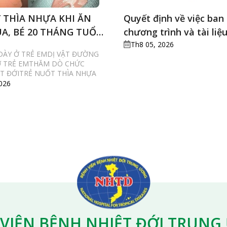
 THÌA NHỰA KHI ĂN
Quyết định về việc ban
A, BÉ 20 THÁNG TUỔI
chương trình và tài liệ
I SOI CẤP CỨU
liên tục Điều dưỡng gâ
Th8 05, 2026
 DÀY Ở TRẺ EMDỊ VẬT ĐƯỜNG
sức
Ở TRẺ EMTHĂM DÒ CHỨC
T ĐỚITRẺ NUỐT THÌA NHỰA
026
VIỆN BỆNH NHIỆT ĐỚI TRUN