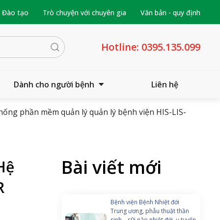
- Đào tạo
Trò chuyện với chuyên gia
Văn bản - quy định
Hotline:
0395.135.099
Dành cho người bệnh
Liên hệ
thống phần mềm quản lý quản lý bệnh viện HIS-LIS-
Bài viết mới
Hệ
R
Bệnh viện Bệnh Nhiệt đới
Trung ương, phẫu thuật thần
sinh – s0i não nhiệt đới, u tuyến