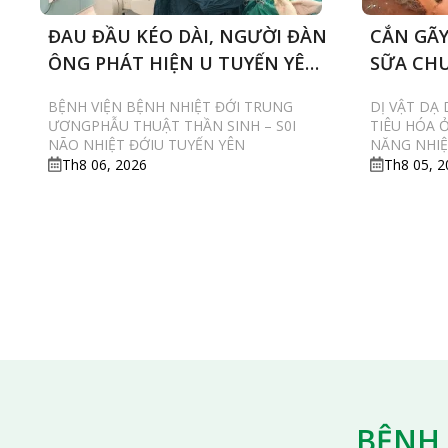
ĐAU ĐẦU KÉO DÀI, NGƯỜI ĐÀN
CẮN GÃY
ÔNG PHÁT HIỆN U TUYẾN YÊN
SỮA CHU
ĐE DỌA THỊ LỰC
PHẢI NỘ
BỆNH VIỆN BỆNH NHIỆT ĐỚI TRUNG
DỊ VẬT DẠ
ƯƠNGPHẪU THUẬT THẦN SINH – S0I
TIÊU HÓA 
NÃO NHIỆT ĐỚIU TUYẾN YÊN
NĂNG NHIỆ
Th8 06, 2026
Th8 05, 2
BỆNH 