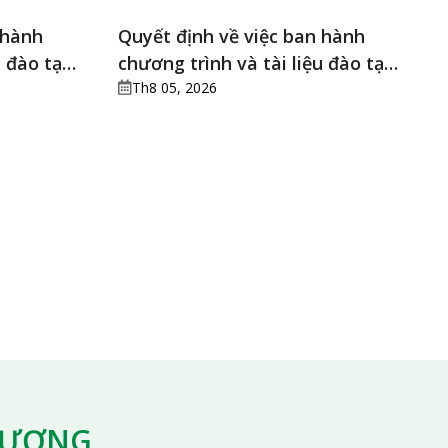
 hành
Quyết định về việc ban hành
u đào tạo
chương trình và tài liệu đào tạo
y mê hồi
liên tục Điều dưỡng trưởng,
Th8 05, 2026
điều đưỡng quy hoạch điều
dưỡng trưởng
G ƯƠNG