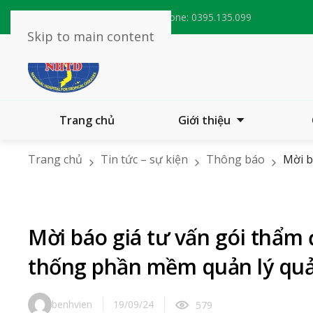
Email:
bvnhietdoitw@nhtd.vn
Phone:
0395.135.099
Skip to main content
Trang chủ
Giới thiệu
Trang chủ
Tin tức – sự kiện
Thông báo
Mời b
PACS-EMR
Mời báo giá tư vấn gói thẩm 
thống phần mềm quản lý quả
benhvien
19/09/24
579