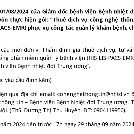
1/08/2024 của Giám đốc bệnh viện Bệnh nhiệt đ
ốn thực hiện gói: “Thuê dịch vụ công nghệ thôn
PACS-EMR) phục vụ công tác quản lý khám bệnh, 
cầu mời đơn vị Thẩm định giá thuê dịch vụ, tư vấ
hống phần mềm quản lý bệnh viện (HIS-LIS-PACS-EMR
h viện Bệnh nhiệt đới Trung ương”.
c yêu cầu đính kèm).
iện qua địa chỉ email: congnghethongtin@nhtd.vn 
thông tin – Bệnh viện Bệnh Nhiệt đới Trung ương, 
ội. (ThS. Dương Thị Thu Huyền, ĐT: 0904119950).
 năm 2024 đến trước 17h ngày 29 tháng 09 năm 2024